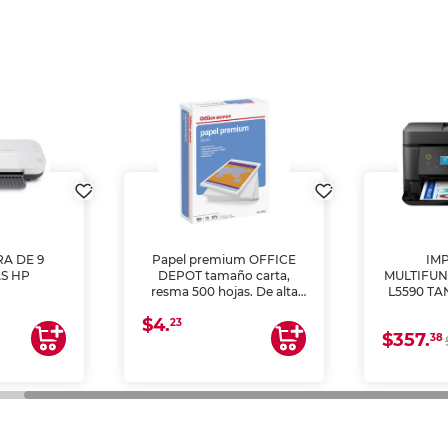
A DE 9
Papel premium OFFICE
IM
S HP
DEPOT tamaño carta,
MULTIFUN
resma 500 hojas. De alta
L5590 TA
blancura y acabado
(IMPRI
$4.
uniforme, ideal para
ES
23
$357.
38
impresoras de inyección de
tinta y láser, fotocopiadoras
y uso general de oficina.