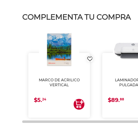
COMPLEMENTA TU COMPRA
MARCO DE ACRILICO
LAMINADOR
PSON
VERTICAL
PULGADA
INTA
 Y
$5.
$89.
24
88