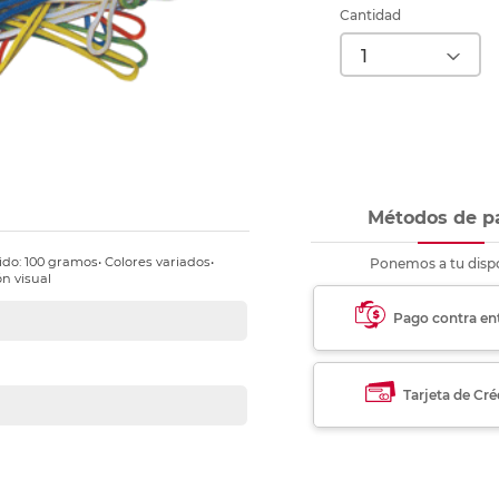
nkjet y láser
Ver más
Ver más
Ver más
Ver m
Ver m
Ver m
Ver m
Cantidad
para carpeta
Ver más
Métodos de p
ido: 100 gramos• Colores variados•
Ponemos a tu dispo
ón visual
Pago contra en
Tarjeta de Cré