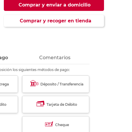
ás
ás
ás
ás
Comprar y enviar a domicilio
Comprar y recoger en tienda
ago
Comentarios
sición los siguientes métodos de pago:
trega
Déposito / Transferencia
dito
Tarjeta de Débito
Cheque