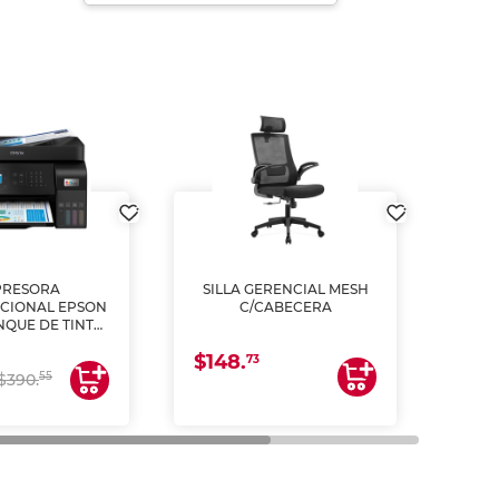
PRESORA
SILLA GERENCIAL MESH
L
CIONAL EPSON
C/CABECERA
PULG
NQUE DE TINTA
2
ME, COPIA Y
$148.
$114
CANEA)
73
55
$390.