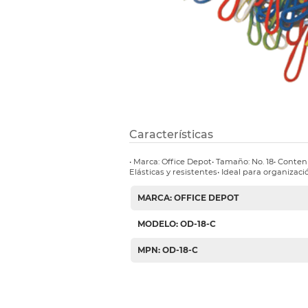
Etiquetas i
Refuerzos 
Características
• Marca: Office Depot• Tamaño: No. 18• Conten
Elásticas y resistentes• Ideal para organizaci
MARCA: OFFICE DEPOT
MODELO: OD-18-C
MPN: OD-18-C