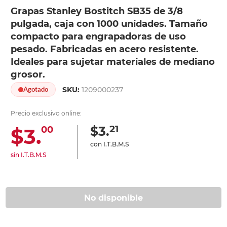
Grapas Stanley Bostitch SB35 de 3/8
pulgada, caja con 1000 unidades. Tamaño
compacto para engrapadoras de uso
pesado. Fabricadas en acero resistente.
Ideales para sujetar materiales de mediano
grosor.
SKU:
1209000237
Agotado
Precio exclusivo online:
21
$3.
$3.
00
con I.T.B.M.S
sin I.T.B.M.S
No disponible