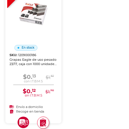
En stock
SKU:
1209000186
Grapas Eagle de uso pesado
23/17, caja con 1000 unidades.
Capacidad para engrapar
hasta 100 hojas. Fabricadas
$0.
13
82
en alambre de acero
$1.
reforzado. Compatibles con
con I.T.B.M.S
engrapadoras de uso
pesado.
$0.
12
70
$1.
sin I.T.B.M.S
Envío a domicilio
Recoge en tienda