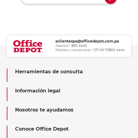
sclientespa@officedepot.com.pa
Asesoría *
800 4445
Pedidos y cotizaciones *
271 00 71/800 4444
Herramientas de consulta
Información legal
Nosotros te ayudamos
Conoce Office Depot