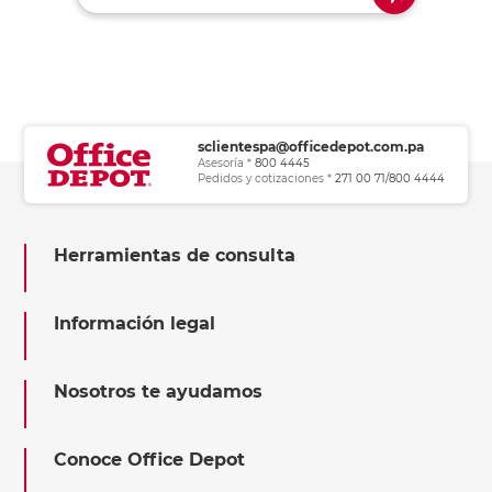
sclientespa@officedepot.com.pa
Asesoría *
800 4445
Pedidos y cotizaciones *
271 00 71/800 4444
Herramientas de consulta
Información legal
Nosotros te ayudamos
Conoce Office Depot