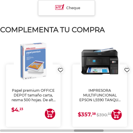
Cheque
COMPLEMENTA TU COMPRA
Papel premium OFFICE
IMPRESORA
DEPOT tamaño carta,
MULTIFUNCIONAL
resma 500 hojas. De alta
EPSON L5590 TANQUE
blancura y acabado
DE TINTA (IMPRIME,
$4.
uniforme, ideal para
COPIA Y ESCANEA)
23
$357.
impresoras de inyección
38
55
$390.
de tinta y láser,
fotocopiadoras y uso
general de oficina.