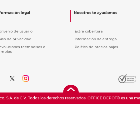
nkjet y láser
Ver más
Ver más
Ver más
Ver m
Ver m
Ver m
Ver m
para carpeta
formación legal
Nosotros te ayudamos
Ver más
onvenio de usuario
Extra cobertura
viso de privacidad
Información de entrega
evoluciones reembolsos o
Política de precios bajos
ambios
o, S.A. de C.V. Todos los derechos reservados.
OFFICE DEPOT® es una marc