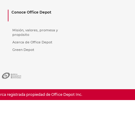
ás
ás
ás
ás
Conoce Office Depot
Misión, valores, promesa y
propósito
Acerca de Office Depot
Green Depot
a registrada propiedad de Office Depot Inc.