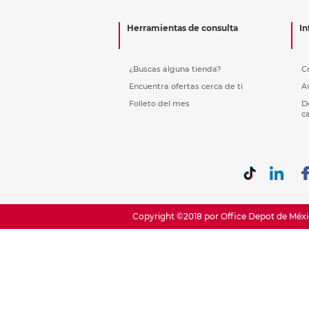
Etiquetas i
Refuerzos 
Herramientas de consulta
In
¿Buscas alguna tienda?
C
Encuentra ofertas cerca de ti
A
Folleto del mes
D
c
Copyright ©2018 por Office Depot de Méxic