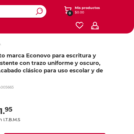
Mis productos
$0.00
0
ros y
y diseño
enimiento
Ver otras categorías
.
esorios
Accesorios para iPads y
Registradores y carpetas
Dibujo
ito marca Econovo para escritura y
tablets
istente con trazo uniforme y oscuro,
Cajas
onales
s
Software
 Acabado clásico para uso escolar y de
Contabilidad y Administración
Energía
ás
ás
ás
Planificación
4005665
Redes
Seguridad y Mantenimiento
iféricos
Celular
Cables
Herramientas
95
1.
te
Cafetería y limpieza
o
 I.T.B.M.S
lar
 expandibles
Empaque
 y mouse
one y iPod