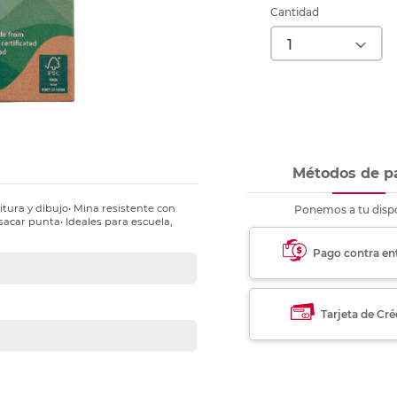
nkjet y láser
Ver más
Ver más
Ver más
Ver m
Ver m
Ver m
Ver m
Cantidad
para carpeta
Ver más
Métodos de p
itura y dibujo• Mina resistente con
Ponemos a tu dispo
 sacar punta• Ideales para escuela,
Pago contra en
Tarjeta de Cré