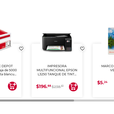
E DEPOT
IMPRESORA
MARCO 
aja de 5000
MULTIFUNCIONAL EPSON
V
lta blancura
L3250 TANQUE DE TINTA
 impresoras
(IMPRIME, COPIA Y
$5.
 Ideal para
ESCANEA)
24
$196.
88
61
lto volumen
$238.
negocios.