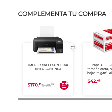
COMPLEMENTA TU COMPRA
IMPRESORA EPSON L1250
Papel OFFIC
TINTA CONTINUA
tamaño carta, c
hojas 75 g/m². A
y opacidad para
$42.
láser e inkjet.
05
$170.
13
83
$180.
impresión de a
en oficinas y 