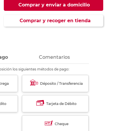
ás
ás
ás
ás
Comprar y enviar a domicilio
Comprar y recoger en tienda
ago
Comentarios
sición los siguientes métodos de pago:
trega
Déposito / Transferencia
dito
Tarjeta de Débito
Cheque