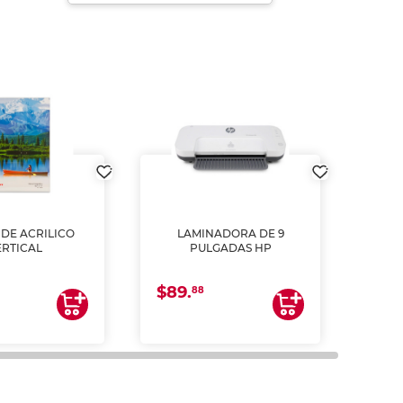
DE ACRILICO
LAMINADORA DE 9
Pap
ERTICAL
PULGADAS HP
DE
resm
b
$89.
$4.
un
88
2
impre
tinta 
y us