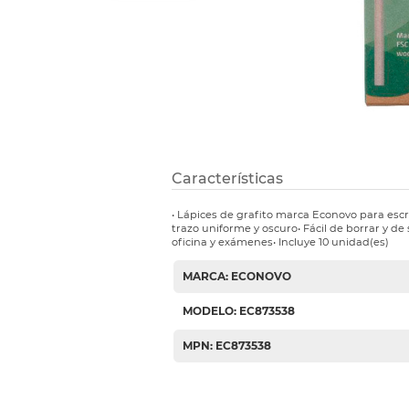
Etiquetas i
Refuerzos 
Características
• Lápices de grafito marca Econovo para escr
trazo uniforme y oscuro• Fácil de borrar y de
oficina y exámenes• Incluye 10 unidad(es)
MARCA: ECONOVO
MODELO: EC873538
MPN: EC873538