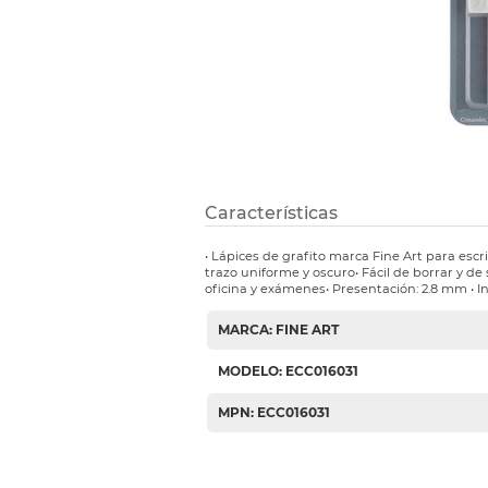
Etiquetas i
Refuerzos 
Características
• Lápices de grafito marca Fine Art para escr
trazo uniforme y oscuro• Fácil de borrar y de
oficina y exámenes• Presentación: 2.8 mm • I
MARCA: FINE ART
MODELO: ECC016031
MPN: ECC016031