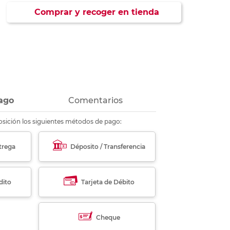
ás
ás
ás
ás
Comprar y recoger en tienda
ago
Comentarios
sición los siguientes métodos de pago:
trega
Déposito / Transferencia
dito
Tarjeta de Débito
Cheque