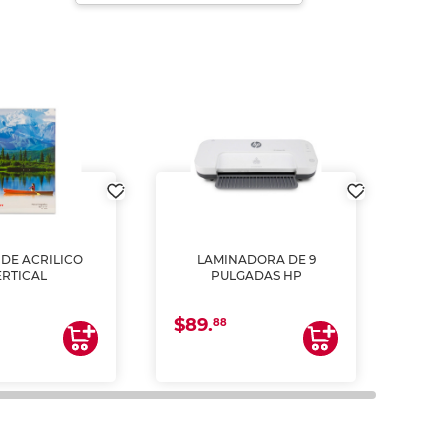
DE ACRILICO
LAMINADORA DE 9
Pap
ERTICAL
PULGADAS HP
DE
resm
b
$89.
$4.
un
88
2
impre
tinta 
y us