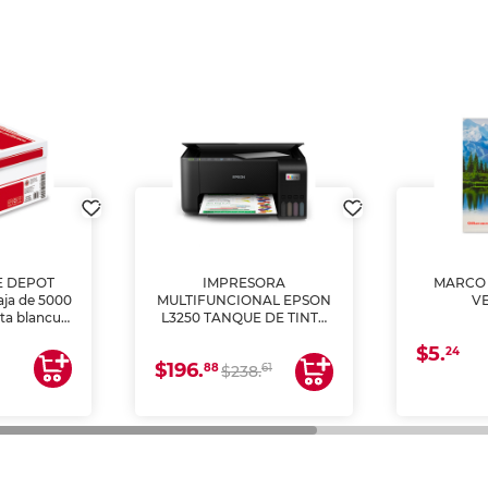
E DEPOT
IMPRESORA
MARCO 
aja de 5000
MULTIFUNCIONAL EPSON
V
lta blancura
L3250 TANQUE DE TINTA
 impresoras
(IMPRIME, COPIA Y
$5.
 Ideal para
ESCANEA)
24
$196.
88
61
lto volumen
$238.
negocios.