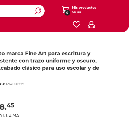
Mis productos
$0.00
0
ros y
y diseño
enimiento
Ver otras categorías
esorios
Accesorios para iPads y
Registradores y carpetas
Dibujo
to marca Fine Art para escritura y
tablets
istente con trazo uniforme y oscuro,
Cajas
onales
s
Software
 Acabado clásico para uso escolar y de
Contabilidad y Administración
Energía
ás
ás
ás
Planificación
KU:
1214001775
Redes
Seguridad y Mantenimiento
iféricos
Celular
Cables
Herramientas
45
8.
te
Cafetería y limpieza
o
 I.T.B.M.S
lar
 expandibles
Empaque
 y mouse
one y iPod