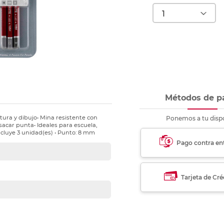
nkjet y láser
Ver más
Ver más
Ver más
Ver m
Ver m
Ver m
Ver m
para carpeta
Ver más
Métodos de p
itura y dibujo• Mina resistente con
Ponemos a tu dispo
 sacar punta• Ideales para escuela,
ncluye 3 unidad(es) • Punto: 8 mm
Pago contra en
Tarjeta de Cré