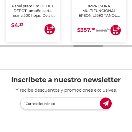
Papel premium OFFICE
IMPRESORA
DEPOT tamaño carta,
MULTIFUNCIONAL
resma 500 hojas. De alta
EPSON L5590 TANQUE
blancura y acabado
DE TINTA (IMPRIME,
$4.
uniforme, ideal para
COPIA Y ESCANEA)
23
$357.
impresoras de inyección
38
55
$390.
de tinta y láser,
fotocopiadoras y uso
general de oficina.
Inscríbete a nuestro newsletter
Y recibe descuentos y promociones exclusivas.