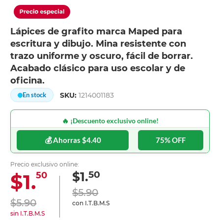
Lápices de grafito marca Maped para
escritura y dibujo. Mina resistente con
trazo uniforme y oscuro, fácil de borrar.
Acabado clásico para uso escolar y de
oficina.
SKU:
1214001183
En stock
🔥 ¡Descuento exclusivo online!
💰 Ahorras $4.40
75% OFF
Precio exclusivo online:
50
$1.
$1.
50
$5.90
$5.90
con I.T.B.M.S
sin I.T.B.M.S