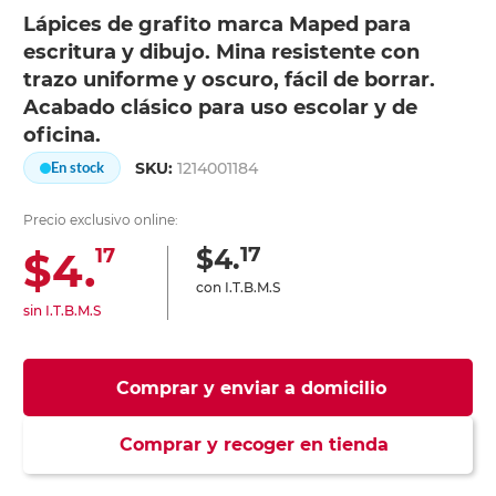
Lápices de grafito marca Maped para
escritura y dibujo. Mina resistente con
trazo uniforme y oscuro, fácil de borrar.
Acabado clásico para uso escolar y de
oficina.
SKU:
1214001184
En stock
Precio exclusivo online:
17
$4.
$4.
17
con I.T.B.M.S
sin I.T.B.M.S
Comprar y enviar a domicilio
Comprar y recoger en tienda