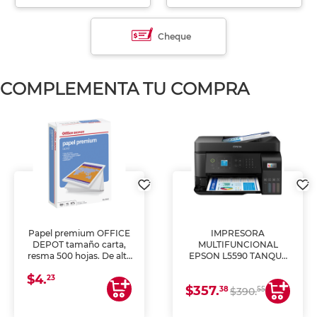
Cheque
COMPLEMENTA TU COMPRA
Papel premium OFFICE
IMPRESORA
DEPOT tamaño carta,
MULTIFUNCIONAL
resma 500 hojas. De alta
EPSON L5590 TANQUE
blancura y acabado
DE TINTA (IMPRIME,
$4.
uniforme, ideal para
COPIA Y ESCANEA)
23
$357.
impresoras de inyección
38
55
$390.
de tinta y láser,
fotocopiadoras y uso