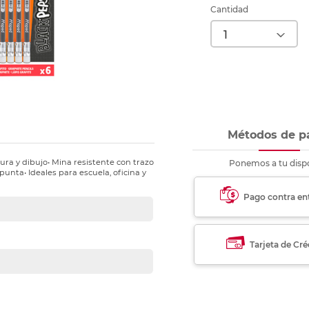
nkjet y láser
Ver más
Ver más
Ver más
Ver m
Ver m
Ver m
Ver m
Cantidad
para carpeta
Ver más
Métodos de p
ura y dibujo• Mina resistente con trazo
Ponemos a tu dispo
punta• Ideales para escuela, oficina y
Pago contra en
Tarjeta de Cré