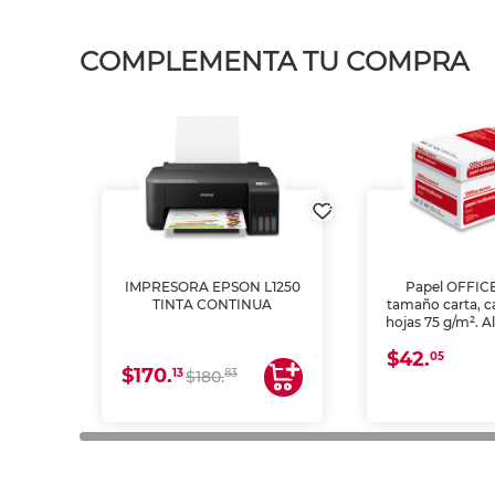
COMPLEMENTA TU COMPRA
IMPRESORA EPSON L1250
Papel OFFIC
TINTA CONTINUA
tamaño carta, c
hojas 75 g/m². A
y opacidad para
$42.
láser e inkjet.
05
$170.
13
83
$180.
impresión de a
en oficinas y 