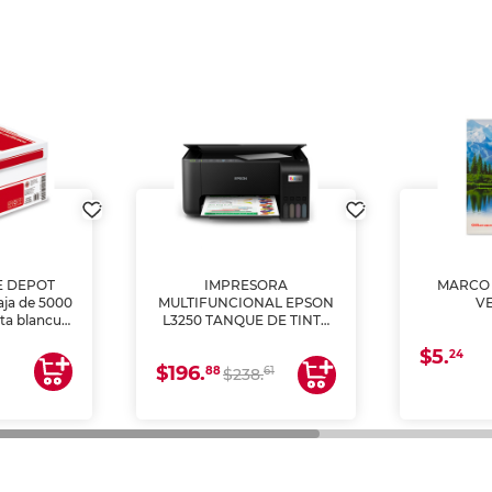
E DEPOT
IMPRESORA
MARCO 
aja de 5000
MULTIFUNCIONAL EPSON
V
lta blancura
L3250 TANQUE DE TINTA
 impresoras
(IMPRIME, COPIA Y
$5.
 Ideal para
ESCANEA)
24
$196.
88
61
lto volumen
$238.
negocios.