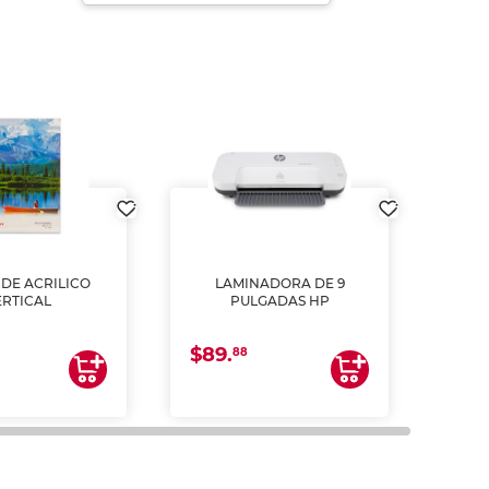
DE ACRILICO
LAMINADORA DE 9
Pap
ERTICAL
PULGADAS HP
DE
resm
b
$89.
$4.
un
88
2
impre
tinta 
y us