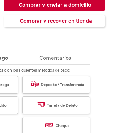
ás
ás
ás
ás
Comprar y enviar a domicilio
Comprar y recoger en tienda
ago
Comentarios
sición los siguientes métodos de pago:
trega
Déposito / Transferencia
dito
Tarjeta de Débito
Cheque