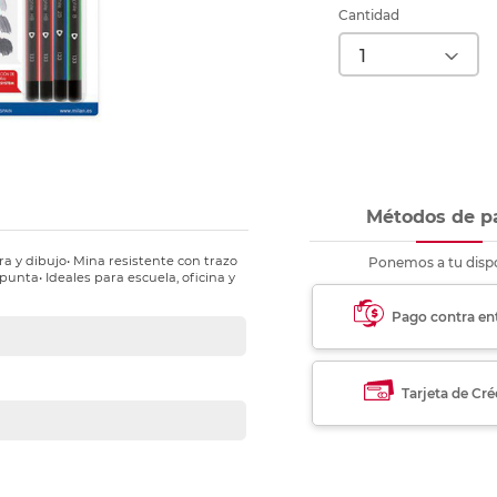
nkjet y láser
Ver más
Ver más
Ver más
Ver m
Ver m
Ver m
Ver m
Cantidad
para carpeta
Ver más
Métodos de p
ra y dibujo• Mina resistente con trazo
Ponemos a tu dispo
punta• Ideales para escuela, oficina y
Pago contra en
Tarjeta de Cré