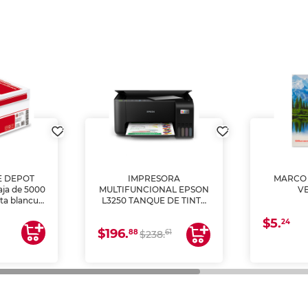
E DEPOT
IMPRESORA
MARCO 
aja de 5000
MULTIFUNCIONAL EPSON
V
lta blancura
L3250 TANQUE DE TINTA
 impresoras
(IMPRIME, COPIA Y
$5.
 Ideal para
ESCANEA)
24
$196.
88
61
lto volumen
$238.
negocios.