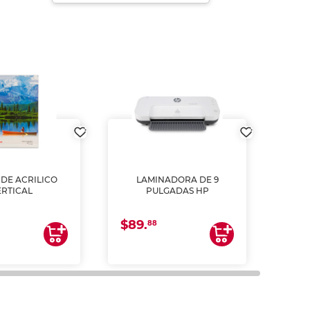
DE ACRILICO
LAMINADORA DE 9
Pap
ERTICAL
PULGADAS HP
DE
resm
b
$89.
$4.
un
88
2
impre
tinta 
y us