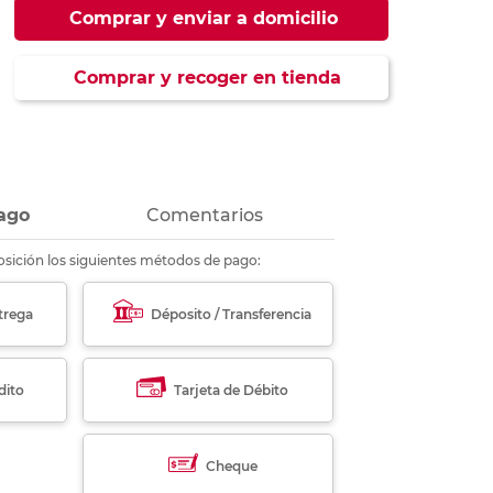
ás
ás
ás
ás
Comprar y enviar a domicilio
Comprar y recoger en tienda
ago
Comentarios
sición los siguientes métodos de pago:
trega
Déposito / Transferencia
dito
Tarjeta de Débito
Cheque