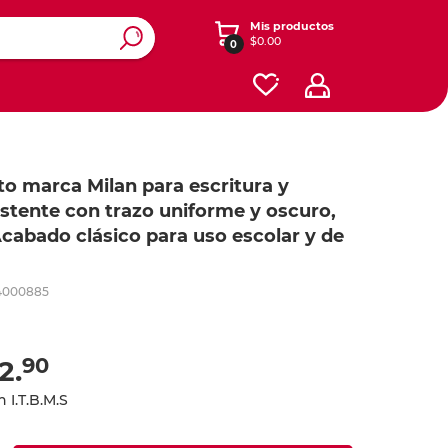
Mis productos
$0.00
0
ros y
y diseño
enimiento
Ver otras categorías
esorios
Accesorios para iPads y
Registradores y carpetas
Dibujo
to marca Milan para escritura y
tablets
istente con trazo uniforme y oscuro,
Cajas
onales
s
Software
 Acabado clásico para uso escolar y de
Contabilidad y Administración
Energía
ás
ás
ás
Planificación
4000885
Redes
Seguridad y Mantenimiento
iféricos
Celular
Cables
Herramientas
90
2.
te
Cafetería y limpieza
o
 I.T.B.M.S
lar
 expandibles
Empaque
 y mouse
one y iPod