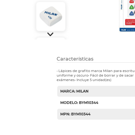
Etiquetas i
Refuerzos 
Características
• Lápices de grafito marca Milan para escritu
uniforme y oscuro• Fácil de borrar y de sacar 
exámenes• Incluye 5 unidad(es)
MARCA: MILAN
MODELO: BYM10344
MPN: BYM10344