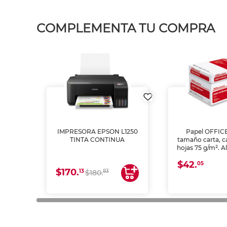
COMPLEMENTA TU COMPRA
IMPRESORA EPSON L1250
Papel OFFIC
TINTA CONTINUA
tamaño carta, c
hojas 75 g/m². A
y opacidad para
$42.
láser e inkjet.
05
$170.
13
83
$180.
impresión de a
en oficinas y 