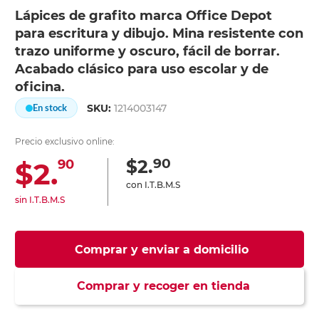
Lápices de grafito marca Office Depot
para escritura y dibujo. Mina resistente con
trazo uniforme y oscuro, fácil de borrar.
Acabado clásico para uso escolar y de
oficina.
SKU:
1214003147
En stock
Precio exclusivo online:
90
$2.
$2.
90
con I.T.B.M.S
sin I.T.B.M.S
Comprar y enviar a domicilio
Comprar y recoger en tienda