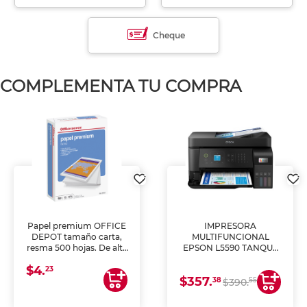
Cheque
COMPLEMENTA TU COMPRA
Papel premium OFFICE
IMPRESORA
DEPOT tamaño carta,
MULTIFUNCIONAL
resma 500 hojas. De alta
EPSON L5590 TANQUE
blancura y acabado
DE TINTA (IMPRIME,
$4.
uniforme, ideal para
COPIA Y ESCANEA)
23
$357.
impresoras de inyección
38
55
$390.
de tinta y láser,
fotocopiadoras y uso