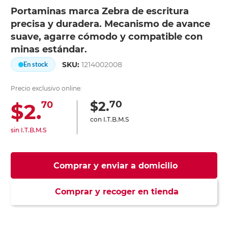
Portaminas marca Zebra de escritura
precisa y duradera. Mecanismo de avance
suave, agarre cómodo y compatible con
minas estándar.
SKU:
1214002008
En stock
Precio exclusivo online:
70
$2.
$2.
70
con I.T.B.M.S
sin I.T.B.M.S
Comprar y enviar a domicilio
Comprar y recoger en tienda