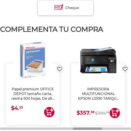
Cheque
COMPLEMENTA TU COMPRA
Papel premium OFFICE
IMPRESORA
DEPOT tamaño carta,
MULTIFUNCIONAL
resma 500 hojas. De alta
EPSON L5590 TANQUE
blancura y acabado
DE TINTA (IMPRIME,
$4.
uniforme, ideal para
COPIA Y ESCANEA)
23
$357.
impresoras de inyección
38
55
$390.
de tinta y láser,
fotocopiadoras y uso
general de oficina.