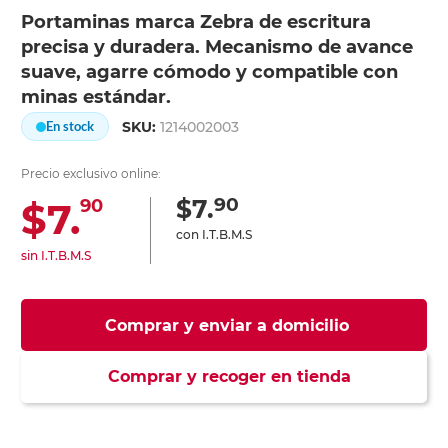
Portaminas marca Zebra de escritura
precisa y duradera. Mecanismo de avance
suave, agarre cómodo y compatible con
minas estándar.
SKU:
1214002003
En stock
Precio exclusivo online:
90
$7.
$7.
90
con I.T.B.M.S
sin I.T.B.M.S
Comprar y enviar a domicilio
Comprar y recoger en tienda