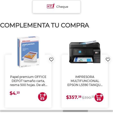
Cheque
COMPLEMENTA TU COMPRA
Papel premium OFFICE
IMPRESORA
DEPOT tamaño carta,
MULTIFUNCIONAL
resma 500 hojas. De alta
EPSON L5590 TANQUE
blancura y acabado
DE TINTA (IMPRIME,
$4.
uniforme, ideal para
COPIA Y ESCANEA)
23
$357.
impresoras de inyección
38
55
$390.
de tinta y láser,
fotocopiadoras y uso
general de oficina.