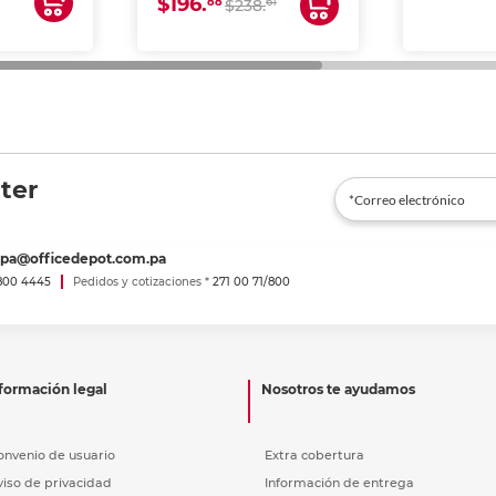
$196.
88
61
lto volumen
$238.
negocios.
ter
spa@officedepot.com.pa
800 4445
Pedidos y cotizaciones *
271 00 71/800
formación legal
Nosotros te ayudamos
onvenio de usuario
Extra cobertura
viso de privacidad
Información de entrega