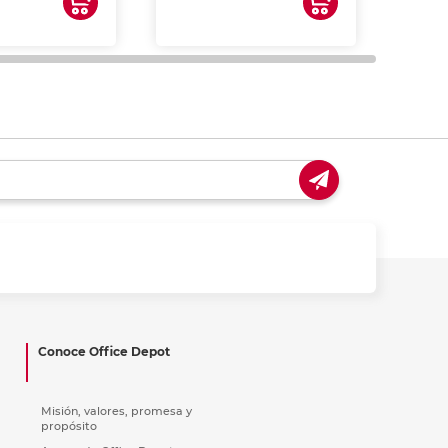
impre
tinta 
y us
Conoce Office Depot
Misión, valores, promesa y
propósito