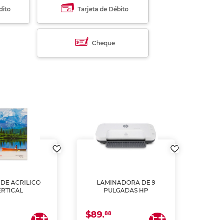
dito
Tarjeta de Débito
Cheque
DE ACRILICO
LAMINADORA DE 9
Pap
ERTICAL
PULGADAS HP
DE
resm
b
$89.
$4.
un
88
2