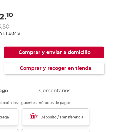
ás
ás
ás
ás
10
2.
3.50
 I.T.B.M.S
Comprar y enviar a domicilio
Comprar y recoger en tienda
ago
Comentarios
sición los siguientes métodos de pago:
trega
Déposito / Transferencia