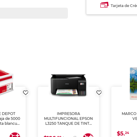
Tarjeta de Cré
E DEPOT
IMPRESORA
MARCO 
aja de 5000
MULTIFUNCIONAL EPSON
V
lta blancura
L3250 TANQUE DE TINTA
 impresoras
(IMPRIME, COPIA Y
$5.
 Ideal para
ESCANEA)
24