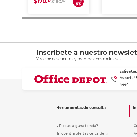
$170.
13
83
$180.
impresión de a
en oficinas y 
Inscríbete a nuestro newslet
Y recibe descuentos y promociones exclusivas.
scliente
Asesoría *
4444
Herramientas de consulta
In
¿Buscas alguna tienda?
C
Encuentra ofertas cerca de ti
A