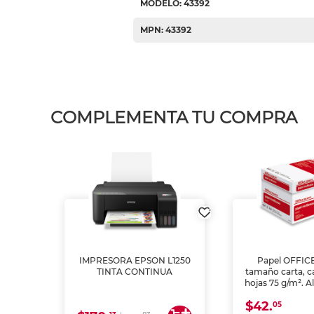
MODELO: 43392
MPN: 43392
COMPLEMENTA TU COMPRA
IMPRESORA EPSON L1250
Papel OFFIC
TINTA CONTINUA
tamaño carta, c
hojas 75 g/m². A
y opacidad para
$42.
láser e inkjet.
05