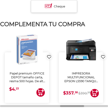
Cheque
COMPLEMENTA TU COMPRA
Papel premium OFFICE
IMPRESORA
DEPOT tamaño carta,
MULTIFUNCIONAL
resma 500 hojas. De alta
EPSON L5590 TANQUE
blancura y acabado
DE TINTA (IMPRIME,
$4.
uniforme, ideal para
COPIA Y ESCANEA)
23
$357.
impresoras de inyección
38
55
$390.
de tinta y láser,
fotocopiadoras y uso
general de oficina.