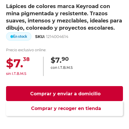
Lápices de colores marca Keyroad con
mina pigmentada y resistente. Trazos
suaves, intensos y mezclables, ideales para
dibujo, coloreado y proyectos escolares.
SKU:
1214004614
En stock
Precio exclusivo online:
90
$7.
$7.
38
con I.T.B.M.S
sin I.T.B.M.S
Comprar y enviar a domicilio
Comprar y recoger en tienda