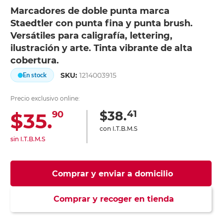
Marcadores de doble punta marca
Staedtler con punta fina y punta brush.
Versátiles para caligrafía, lettering,
ilustración y arte. Tinta vibrante de alta
cobertura.
SKU:
1214003915
En stock
Precio exclusivo online:
41
$38.
$35.
90
con I.T.B.M.S
sin I.T.B.M.S
Comprar y enviar a domicilio
Comprar y recoger en tienda