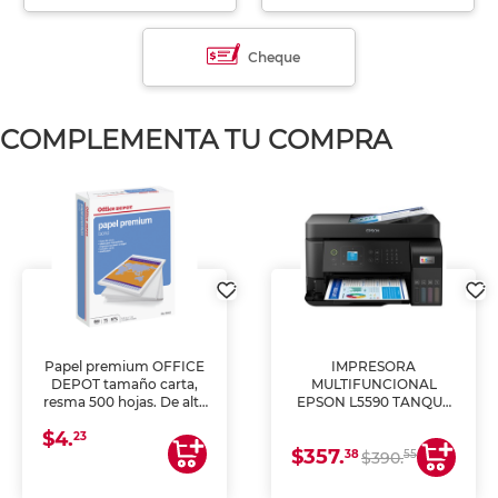
Cheque
COMPLEMENTA TU COMPRA
Papel premium OFFICE
IMPRESORA
DEPOT tamaño carta,
MULTIFUNCIONAL
resma 500 hojas. De alta
EPSON L5590 TANQUE
blancura y acabado
DE TINTA (IMPRIME,
$4.
uniforme, ideal para
COPIA Y ESCANEA)
23
$357.
impresoras de inyección
38
55
$390.
de tinta y láser,
fotocopiadoras y uso