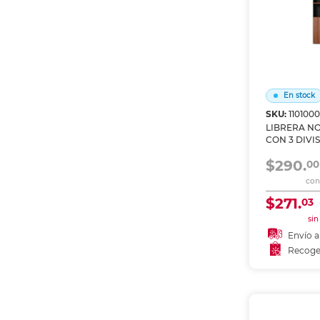
En stock
SKU:
110100
LIBRERA NO
CON 3 DIVI
PUERTAS C
$290.
ENTREPANO
00
con 
$271.
03
sin
Envío a
Recoge
Añadir
Recoge