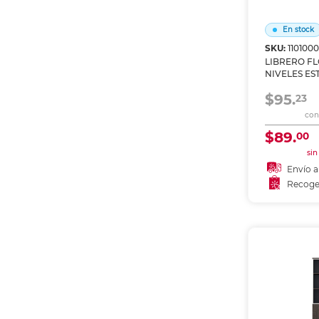
Etiquetas i
Refuerzos 
En stock
SKU:
110100
LIBRERO FL
NIVELES E
BLANCA M
$95.
23
con 
$89.
00
sin
Envío a
Recoge
Añadir
Recoge