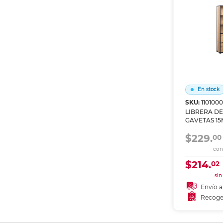
En stock
SKU:
110100
LIBRERA DE 
GAVETAS 1
MADERAMED
$229.
80X30X160 
00
con 
$214.
02
sin
Envío a
Recoge
Añadir