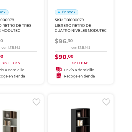
ás
ás
ás
ás
tock
En stock
01000078
SKU:
1101000079
O RETRO DE TRES
LIBRERO RETRO DE
S MODUTEC
CUATRO NIVELES MODUTEC
$96.
90
30
con I.T.B.M.S
con I.T.B.M.S
$90.
00
00
sin I.T.B.M.S
sin I.T.B.M.S
ío a domicilio
Envío a domicilio
oge en tienda
Recoge en tienda
ñadir al carrito
Añadir al carrito
coger en tienda
Recoger en tienda