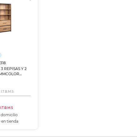
0318
3 REPISAS Y 2
5MMCOLOR
IDAS:
CM
I.T.B.M.S
 I.T.B.M.S
 domicilio
 en tienda
 al carrito