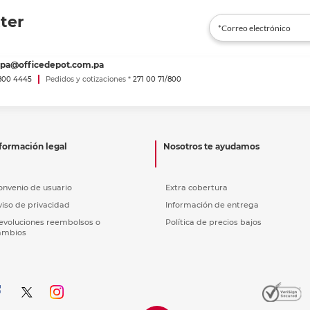
r en tienda
ter
spa@officedepot.com.pa
800 4445
Pedidos y cotizaciones *
271 00 71/800
formación legal
Nosotros te ayudamos
onvenio de usuario
Extra cobertura
viso de privacidad
Información de entrega
evoluciones reembolsos o
Política de precios bajos
ambios