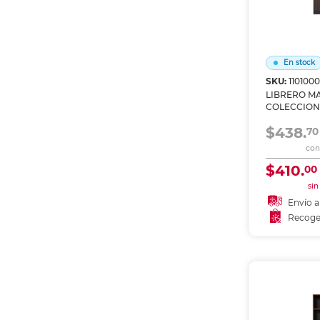
En stock
SKU:
110100
LIBRERO M
COLECCION
$438.
70
con 
$410.
00
sin
Envío a
Recoge
Añadir
Recoge