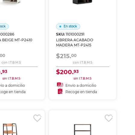
tock
En stock
01000286
SKU:
1101000291
 BEIGE MT-P2410
LIBRERA ACABADO
MADERA MT-P2415
$215.
00
00
con I.T.B.M.S
con I.T.B.M.S
.
$200.
93
93
sin I.T.B.M.S
sin I.T.B.M.S
ío a domicilio
Envío a domicilio
oge en tienda
Recoge en tienda
ñadir al carrito
Añadir al carrito
coger en tienda
Recoger en tienda