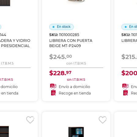
En stock
En s
0144
SKU:
1101000285
SKU:
11
ADERA Y VIDRIO
LIBRERA CON PUERTA
LIBRERA
 PRESIDENCIAL
BEIGE MT-P2409
$245.
$215.
00
I.T.B.M.S
con I.T.B.M.S
$228.
$200
97
 I.T.B.M.S
sin I.T.B.M.S
 domicilio
Envío a domicilio
Env
 en tienda
Recoge en tienda
Rec
 al carrito
Añadir al carrito
A
r en tienda
Recoger en tienda
Re