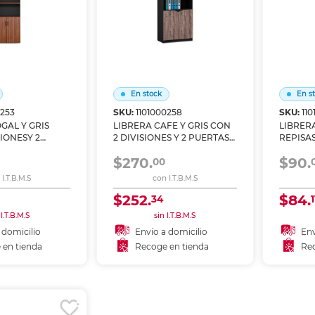
En stock
En s
0253
SKU:
1101000258
SKU:
110
GAL Y GRIS
LIBRERA CAFE Y GRIS CON
LIBRER
SIONESY 2
2 DIVISIONES Y 2 PUERTAS
REPISAS
ON
CON ENTREPANOS
CM
$270.
$90.
S INTERIORES
INTERIORES
00
I.T.B.M.S
con I.T.B.M.S
$252.
$84.
34
1
 I.T.B.M.S
sin I.T.B.M.S
 domicilio
Envío a domicilio
Env
 en tienda
Recoge en tienda
Rec
 al carrito
Añadir al carrito
A
r en tienda
Recoger en tienda
Re