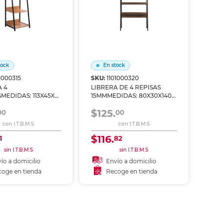
tock
En stock
1000315
SKU:
1101000320
A 4
LIBRERA DE 4 REPISAS
MEDIDAS: 113X45X7
15MMMEDIDAS: 80X30X140
CM
$125.
00
00
con I.T.B.M.S
con I.T.B.M.S
$116.
1
82
sin I.T.B.M.S
sin I.T.B.M.S
ío a domicilio
Envío a domicilio
oge en tienda
Recoge en tienda
ñadir al carrito
Añadir al carrito
coger en tienda
Recoger en tienda