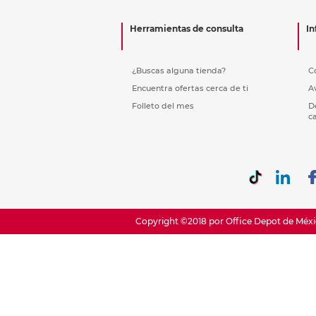
Etiquetas i
Refuerzos 
Herramientas de consulta
In
¿Buscas alguna tienda?
C
Encuentra ofertas cerca de ti
A
Folleto del mes
D
c
Copyright ©2018 por Office Depot de Méxic