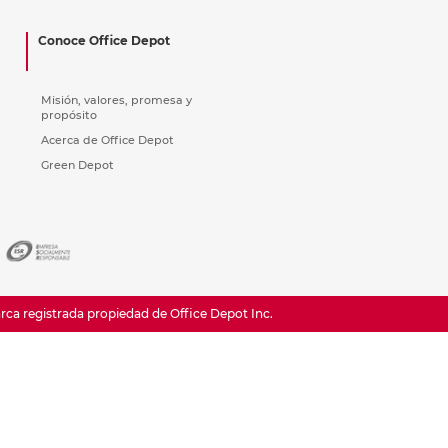
ás
ás
ás
ás
Conoce Office Depot
Misión, valores, promesa y
propósito
Acerca de Office Depot
Green Depot
a registrada propiedad de Office Depot Inc.