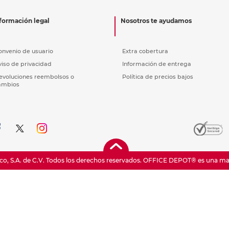
nkjet y láser
Ver más
Ver más
Ver más
Ver m
Ver m
Ver m
Ver m
para carpeta
formación legal
Nosotros te ayudamos
Ver más
onvenio de usuario
Extra cobertura
viso de privacidad
Información de entrega
evoluciones reembolsos o
Política de precios bajos
ambios
o, S.A. de C.V. Todos los derechos reservados.
OFFICE DEPOT® es una marc