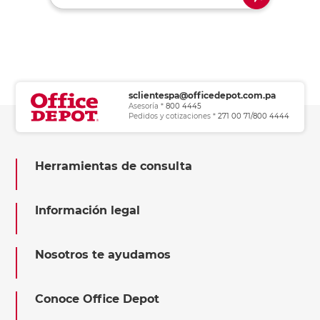
sclientespa@officedepot.com.pa
Asesoría *
800 4445
Pedidos y cotizaciones *
271 00 71/800 4444
Herramientas de consulta
Información legal
Nosotros te ayudamos
Conoce Office Depot