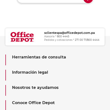
sclientespa@officedepot.com.pa
Asesoría *
800 4445
Pedidos y cotizaciones *
271 00 71/800 4444
Herramientas de consulta
Información legal
Nosotros te ayudamos
Conoce Office Depot