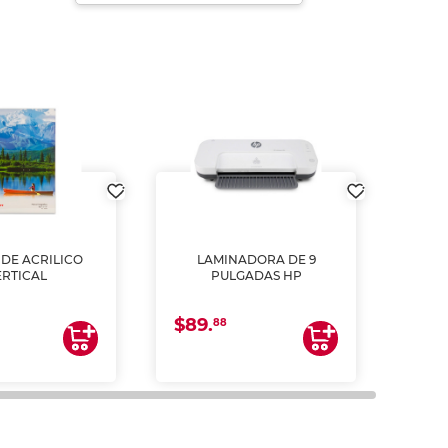
DE ACRILICO
LAMINADORA DE 9
Pap
ERTICAL
PULGADAS HP
DE
resm
b
$89.
$4.
un
88
2
impre
tinta 
y us