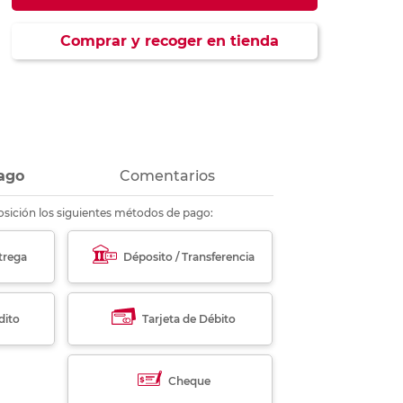
ás
ás
ás
ás
Comprar y recoger en tienda
ago
Comentarios
sición los siguientes métodos de pago:
trega
Déposito / Transferencia
dito
Tarjeta de Débito
Cheque