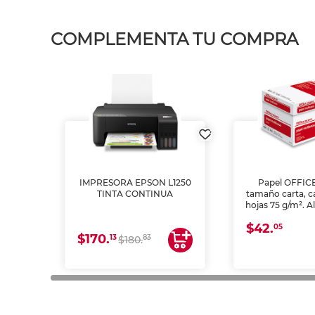
COMPLEMENTA TU COMPRA
IMPRESORA EPSON L1250
Papel OFFIC
TINTA CONTINUA
tamaño carta, c
hojas 75 g/m². A
y opacidad para
$42.
láser e inkjet.
05
$170.
13
83
$180.
impresión de a
en oficinas y 