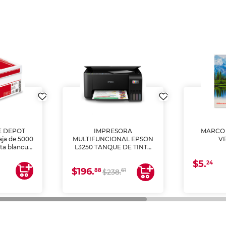
E DEPOT
IMPRESORA
MARCO 
aja de 5000
MULTIFUNCIONAL EPSON
V
lta blancura
L3250 TANQUE DE TINTA
 impresoras
(IMPRIME, COPIA Y
$5.
 Ideal para
ESCANEA)
24
$196.
88
61
lto volumen
$238.
negocios.