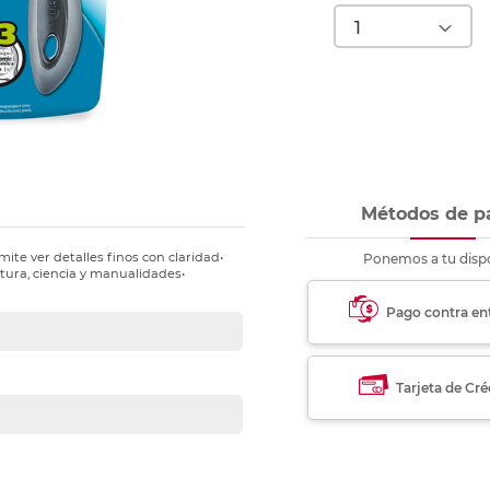
nkjet y láser
Ver más
Ver más
Ver más
Ver m
Ver m
Ver m
Ver m
para carpeta
Ver más
Métodos de p
te ver detalles finos con claridad•
Ponemos a tu dispo
ctura, ciencia y manualidades•
Pago contra en
Tarjeta de Cré