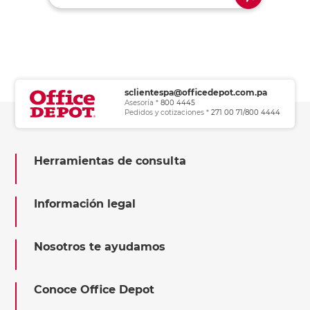
sclientespa@officedepot.com.pa
Asesoría *
800 4445
Pedidos y cotizaciones *
271 00 71/800 4444
Herramientas de consulta
Información legal
Nosotros te ayudamos
Conoce Office Depot