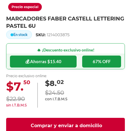
MARCADORES FABER CASTELL LETTERING
PASTEL 6U
SKU:
1214003875
En stock
🔥 ¡Descuento exclusivo online!
💰 Ahorras $15.40
67% OFF
Precio exclusivo online:
02
$8.
$7.
50
$24.50
$22.90
con I.T.B.M.S
sin I.T.B.M.S
Comprar y enviar a domicilio