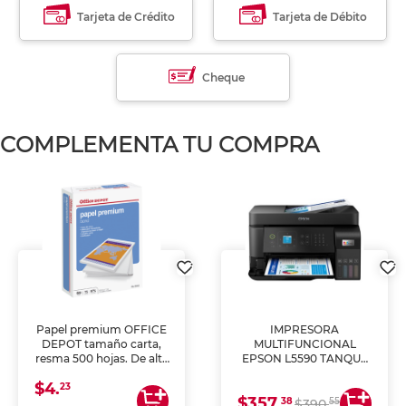
Tarjeta de Crédito
Tarjeta de Débito
Cheque
COMPLEMENTA TU COMPRA
Papel premium OFFICE
IMPRESORA
DEPOT tamaño carta,
MULTIFUNCIONAL
resma 500 hojas. De alta
EPSON L5590 TANQUE
blancura y acabado
DE TINTA (IMPRIME,
$4.
uniforme, ideal para
COPIA Y ESCANEA)
23
$357.
impresoras de inyección
38
55
$390.