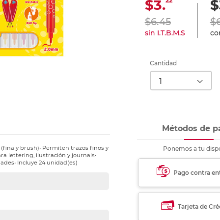
22
$3.
$
nkjet y láser
Ver más
Ver más
Ver más
Ver m
Ver m
Ver m
Ver m
para carpeta
$6.45
$
Ver más
sin I.T.B.M.S
con
Cantidad
Métodos de p
fina y brush)• Permiten trazos finos y
Ponemos a tu dispo
ra lettering, ilustración y journals•
dades• Incluye 24 unidad(es)
Pago contra en
Tarjeta de Cré