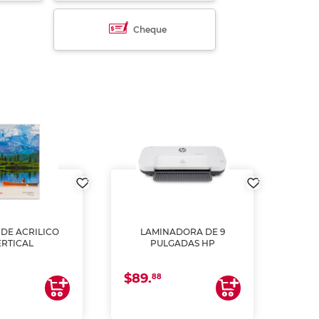
Cheque
DE ACRILICO
LAMINADORA DE 9
Pap
ERTICAL
PULGADAS HP
DE
resm
b
$89.
$4.
un
88
2
impre
tinta 
y us