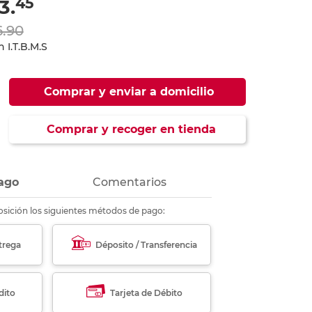
45
3.
ás
ás
ás
ás
6.90
 I.T.B.M.S
Comprar y enviar a domicilio
Comprar y recoger en tienda
ago
Comentarios
sición los siguientes métodos de pago:
trega
Déposito / Transferencia
dito
Tarjeta de Débito