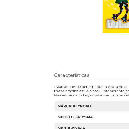
Etiquetas i
Refuerzos 
Características
• Marcadores de doble punta marca Keyroad (
trazos amplios estilo pincel• Tinta vibrante pa
Ideales para artistas, estudiantes y manuali
MARCA: KEYROAD
MODELO: KR971414
MPN: KR971414