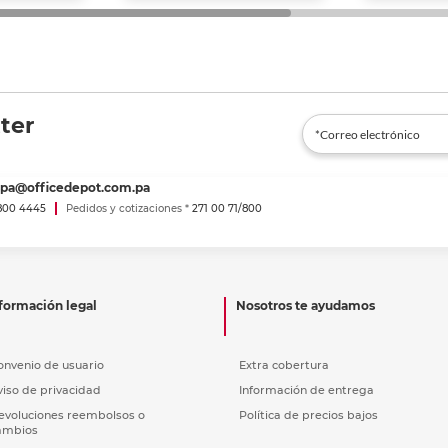
ter
spa@officedepot.com.pa
800 4445
Pedidos y cotizaciones *
271 00 71/800
formación legal
Nosotros te ayudamos
onvenio de usuario
Extra cobertura
viso de privacidad
Información de entrega
evoluciones reembolsos o
Política de precios bajos
ambios