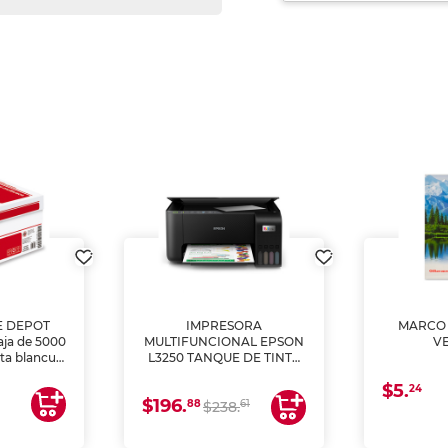
E DEPOT
IMPRESORA
MARCO 
aja de 5000
MULTIFUNCIONAL EPSON
V
lta blancura
L3250 TANQUE DE TINTA
 impresoras
(IMPRIME, COPIA Y
$5.
 Ideal para
ESCANEA)
24
$196.
88
61
lto volumen
$238.
negocios.