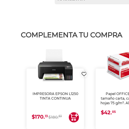
COMPLEMENTA TU COMPRA
IMPRESORA EPSON L1250
Papel OFFIC
TINTA CONTINUA
tamaño carta, c
hojas 75 g/m². A
y opacidad para
$42.
láser e inkjet.
05
$170.
13
83
$180.
impresión de a
en oficinas y 