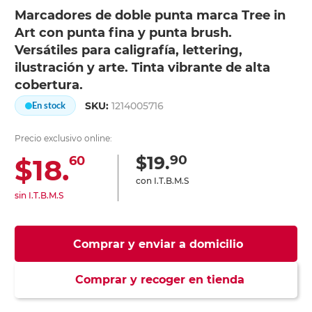
Marcadores de doble punta marca Tree in
Art con punta fina y punta brush.
Versátiles para caligrafía, lettering,
ilustración y arte. Tinta vibrante de alta
cobertura.
SKU:
1214005716
En stock
Precio exclusivo online:
90
$19.
$18.
60
con I.T.B.M.S
sin I.T.B.M.S
Comprar y enviar a domicilio
Comprar y recoger en tienda