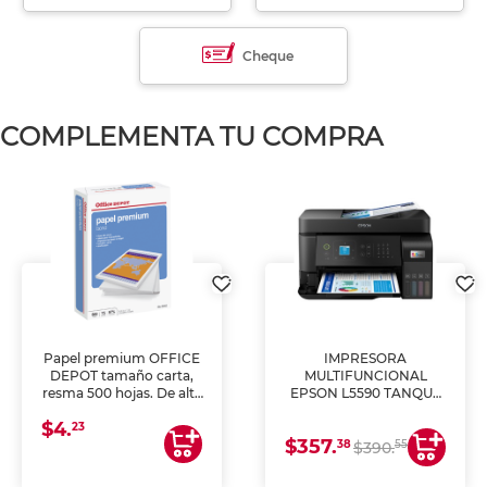
Cheque
COMPLEMENTA TU COMPRA
Papel premium OFFICE
IMPRESORA
DEPOT tamaño carta,
MULTIFUNCIONAL
resma 500 hojas. De alta
EPSON L5590 TANQUE
blancura y acabado
DE TINTA (IMPRIME,
$4.
uniforme, ideal para
COPIA Y ESCANEA)
23
$357.
impresoras de inyección
38
55
$390.
de tinta y láser,
fotocopiadoras y uso