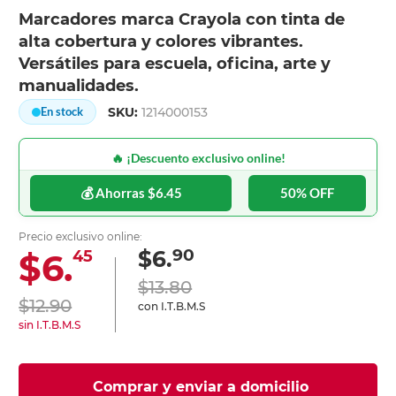
Marcadores marca Crayola con tinta de
alta cobertura y colores vibrantes.
Versátiles para escuela, oficina, arte y
manualidades.
SKU:
1214000153
En stock
🔥 ¡Descuento exclusivo online!
💰 Ahorras $6.45
50% OFF
Precio exclusivo online:
90
$6.
$6.
45
$13.80
$12.90
con I.T.B.M.S
sin I.T.B.M.S
Comprar y enviar a domicilio