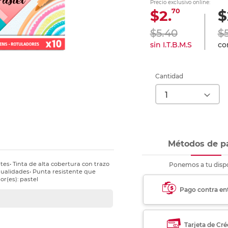
Precio exclusivo online:
nkjet y láser
Ver más
Ver más
Ver más
Ver m
Ver m
Ver m
Ver m
70
$2.
$
para carpeta
Ver más
$5.40
$
sin I.T.B.M.S
con
Cantidad
Métodos de p
es• Tinta de alta cobertura con trazo
Ponemos a tu dispo
nualidades• Punta resistente que
or(es): pastel
Pago contra en
Tarjeta de Cré