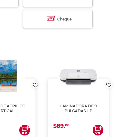
Cheque
DE ACRILICO
LAMINADORA DE 9
Pap
ERTICAL
PULGADAS HP
DE
resm
b
$89.
$4.
un
88
2
impre
tinta 