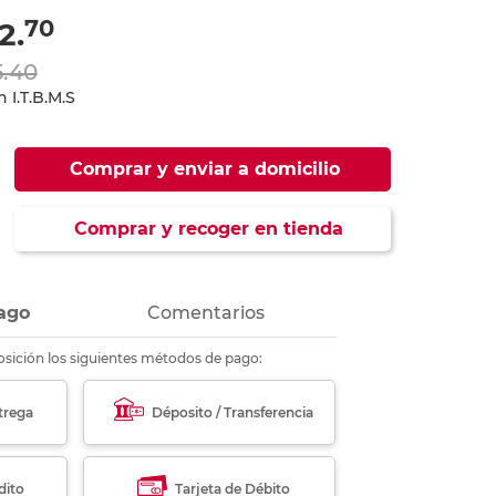
ás
ás
ás
ás
70
2.
5.40
 I.T.B.M.S
Comprar y enviar a domicilio
Comprar y recoger en tienda
ago
Comentarios
sición los siguientes métodos de pago:
trega
Déposito / Transferencia
dito
Tarjeta de Débito