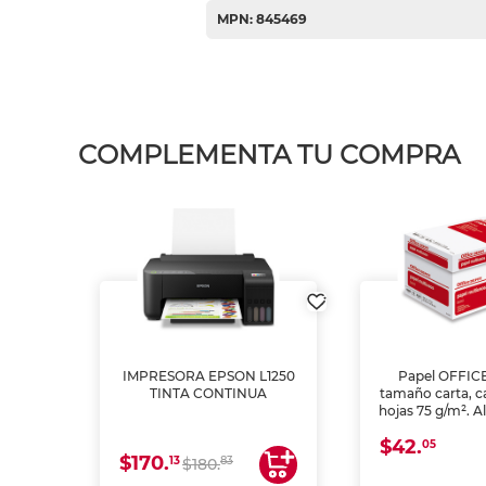
MPN: 845469
COMPLEMENTA TU COMPRA
IMPRESORA EPSON L1250
Papel OFFIC
TINTA CONTINUA
tamaño carta, c
hojas 75 g/m². A
y opacidad para
$42.
láser e inkjet.
05
$170.
13
83
$180.
impresión de a
en oficinas y 