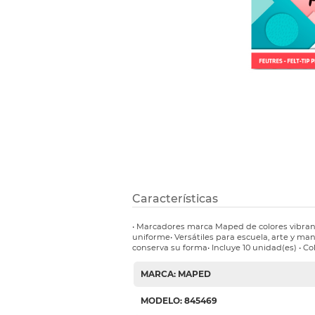
Etiquetas i
Refuerzos 
Características
• Marcadores marca Maped de colores vibrant
uniforme• Versátiles para escuela, arte y ma
conserva su forma• Incluye 10 unidad(es) • Col
MARCA: MAPED
MODELO: 845469