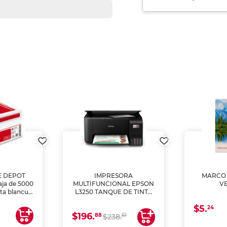
E DEPOT
IMPRESORA
MARCO 
aja de 5000
MULTIFUNCIONAL EPSON
V
lta blancura
L3250 TANQUE DE TINTA
 impresoras
(IMPRIME, COPIA Y
$5.
 Ideal para
ESCANEA)
24
$196.
88
61
lto volumen
$238.
negocios.