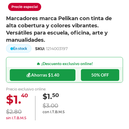
Marcadores marca Pelikan con tinta de
alta cobertura y colores vibrantes.
Versátiles para escuela, oficina, arte y
manualidades.
SKU:
1214003197
En stock
🔥 ¡Descuento exclusivo online!
💰 Ahorras $1.40
50% OFF
Precio exclusivo online:
50
$1.
$1.
40
$3.00
$2.80
con I.T.B.M.S
sin I.T.B.M.S