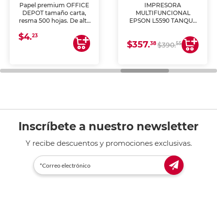
Papel premium OFFICE
IMPRESORA
DEPOT tamaño carta,
MULTIFUNCIONAL
resma 500 hojas. De alta
EPSON L5590 TANQUE
blancura y acabado
DE TINTA (IMPRIME,
$4.
uniforme, ideal para
COPIA Y ESCANEA)
23
$357.
impresoras de inyección
38
55
$390.
de tinta y láser,
fotocopiadoras y uso
general de oficina.
Inscríbete a nuestro newsletter
Y recibe descuentos y promociones exclusivas.