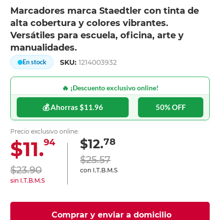
Marcadores marca Staedtler con tinta de
alta cobertura y colores vibrantes.
Versátiles para escuela, oficina, arte y
manualidades.
SKU:
1214003932
En stock
🔥 ¡Descuento exclusivo online!
💰 Ahorras $11.96
50% OFF
Precio exclusivo online:
78
$12.
$11.
94
$25.57
$23.90
con I.T.B.M.S
sin I.T.B.M.S
Comprar y enviar a domicilio