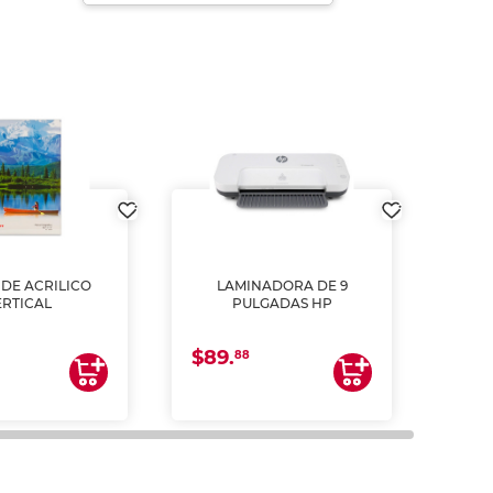
DE ACRILICO
LAMINADORA DE 9
Pap
ERTICAL
PULGADAS HP
DE
resm
b
$89.
$4.
un
88
2
impre
tinta 
y us