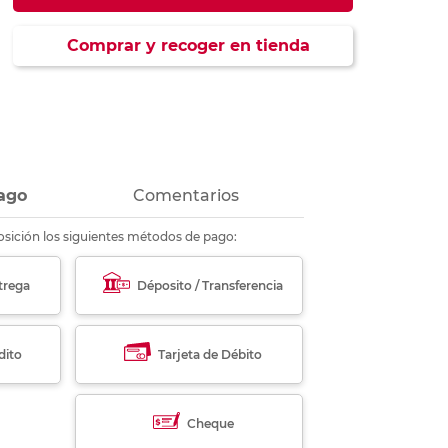
ás
ás
ás
ás
Comprar y recoger en tienda
ago
Comentarios
sición los siguientes métodos de pago:
trega
Déposito / Transferencia
dito
Tarjeta de Débito
Cheque