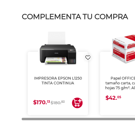
COMPLEMENTA TU COMPRA
IMPRESORA EPSON L1250
Papel OFFIC
TINTA CONTINUA
tamaño carta, c
hojas 75 g/m². A
y opacidad para
$42.
láser e inkjet.
05
$170.
13
83
$180.
impresión de a
en oficinas y 