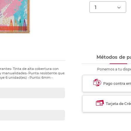
nkjet y láser
Ver más
Ver más
Ver más
Ver m
Ver m
Ver m
Ver m
para carpeta
Ver más
Métodos de p
rantes• Tinta de alta cobertura con
Ponemos a tu dispo
e y manualidades• Punta resistente que
uye 6 unidad(es) • Punto: 6mm •
Pago contra en
Tarjeta de Cré