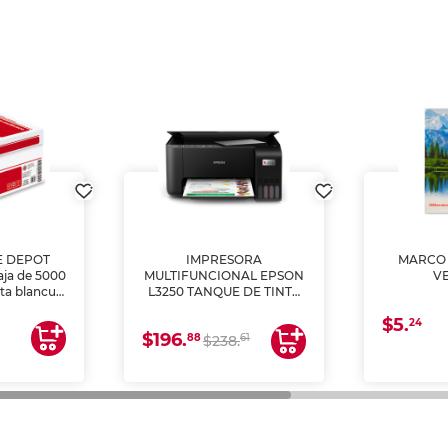
E DEPOT
IMPRESORA
MARCO 
aja de 5000
MULTIFUNCIONAL EPSON
V
lta blancura
L3250 TANQUE DE TINTA
 impresoras
(IMPRIME, COPIA Y
$5.
 Ideal para
ESCANEA)
24
$196.
88
61
lto volumen
$238.
negocios.