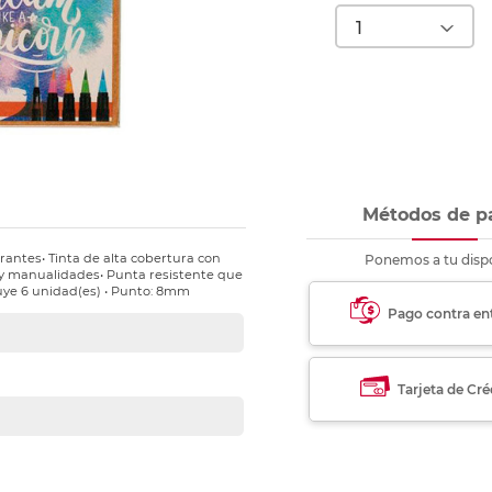
nkjet y láser
Ver más
Ver más
Ver más
Ver m
Ver m
Ver m
Ver m
para carpeta
Ver más
Métodos de p
rantes• Tinta de alta cobertura con
Ponemos a tu dispo
e y manualidades• Punta resistente que
uye 6 unidad(es) • Punto: 8mm
Pago contra en
Tarjeta de Cré