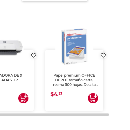
ADORA DE 9
Papel premium OFFICE
GADAS HP
DEPOT tamaño carta,
MULT
resma 500 hojas. De alta
L55
blancura y acabado
(
$4.
uniforme, ideal para
23
$35
impresoras de inyección de
tinta y láser, fotocopiadoras
y uso general de oficina.