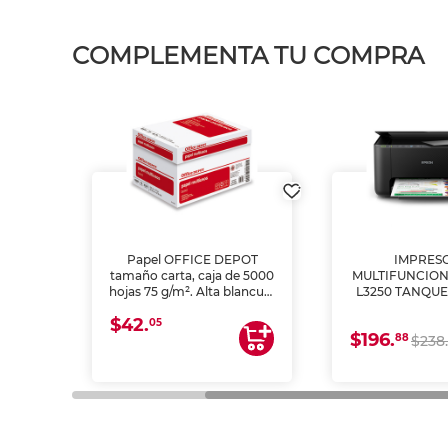
COMPLEMENTA TU COMPRA
L1250
Papel OFFICE DEPOT
IMPRES
A
tamaño carta, caja de 5000
MULTIFUNCION
hojas 75 g/m². Alta blancura
L3250 TANQUE
y opacidad para impresoras
(IMPRIME, 
$42.
láser e inkjet. Ideal para
ESCANE
05
$196.
88
impresión de alto volumen
$238.
en oficinas y negocios.