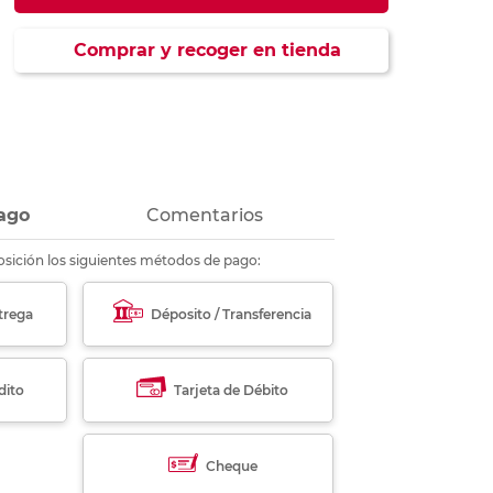
ás
ás
ás
ás
Comprar y recoger en tienda
ago
Comentarios
sición los siguientes métodos de pago:
trega
Déposito / Transferencia
dito
Tarjeta de Débito
Cheque