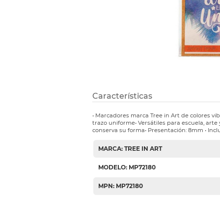
Etiquetas i
Refuerzos 
Características
• Marcadores marca Tree in Art de colores vib
trazo uniforme• Versátiles para escuela, art
conserva su forma• Presentación: 8mm • Incl
MARCA: TREE IN ART
MODELO: MP72180
MPN: MP72180