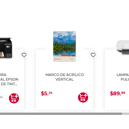
ORA
MARCO DE ACRILICO
LAMIN
AL EPSON
VERTICAL
PUL
 DE TINTA
COPIA Y
$5.
$89.
A)
24
88
61