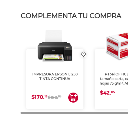
COMPLEMENTA TU COMPRA
IMPRESORA EPSON L1250
Papel OFFIC
TINTA CONTINUA
tamaño carta, c
hojas 75 g/m². A
y opacidad para
$42.
láser e inkjet.
05
$170.
13
83
$180.
impresión de a
en oficinas y 