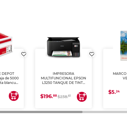
E DEPOT
IMPRESORA
MARCO 
aja de 5000
MULTIFUNCIONAL EPSON
V
lta blancura
L3250 TANQUE DE TINTA
 impresoras
(IMPRIME, COPIA Y
$5.
 Ideal para
ESCANEA)
24
$196.
88
61
lto volumen
$238.
negocios.