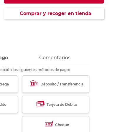
ás
ás
ás
ás
Comprar y recoger en tienda
ago
Comentarios
sición los siguientes métodos de pago:
trega
Déposito / Transferencia
dito
Tarjeta de Débito
Cheque