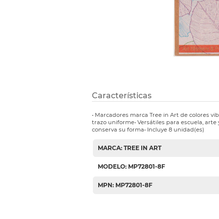
Etiquetas i
Refuerzos 
Características
• Marcadores marca Tree in Art de colores vib
trazo uniforme• Versátiles para escuela, art
conserva su forma• Incluye 8 unidad(es)
MARCA: TREE IN ART
MODELO: MP72801-8F
MPN: MP72801-8F