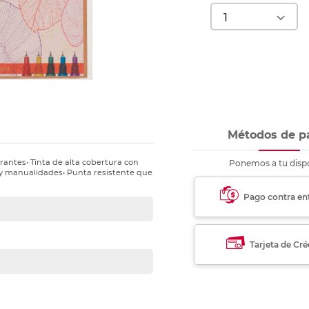
nkjet y láser
Ver más
Ver más
Ver más
Ver m
Ver m
Ver m
Ver m
para carpeta
Ver más
Métodos de p
rantes• Tinta de alta cobertura con
Ponemos a tu dispo
e y manualidades• Punta resistente que
Pago contra en
Tarjeta de Cré