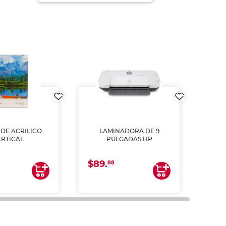
DE ACRILICO
LAMINADORA DE 9
Pap
ERTICAL
PULGADAS HP
DE
resm
b
$89.
$4.
un
88
2
impre
tinta 
y us