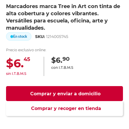
Marcadores marca Tree in Art con tinta de
alta cobertura y colores vibrantes.
Versátiles para escuela, oficina, arte y
manualidades.
SKU:
1214005745
En stock
Precio exclusivo online:
90
$6.
$6.
45
con I.T.B.M.S
sin I.T.B.M.S
Comprar y enviar a domicilio
Comprar y recoger en tienda