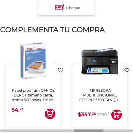
Cheque
COMPLEMENTA TU COMPRA
Papel premium OFFICE
IMPRESORA
DEPOT tamaño carta,
MULTIFUNCIONAL
resma 500 hojas. De alta
EPSON L5590 TANQUE
blancura y acabado
DE TINTA (IMPRIME,
$4.
uniforme, ideal para
COPIA Y ESCANEA)
23
$357.
impresoras de inyección
38
55
$390.
de tinta y láser,
fotocopiadoras y uso
general de oficina.