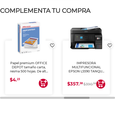
COMPLEMENTA TU COMPRA
Papel premium OFFICE
IMPRESORA
DEPOT tamaño carta,
MULTIFUNCIONAL
resma 500 hojas. De alta
EPSON L5590 TANQUE
blancura y acabado
DE TINTA (IMPRIME,
$4.
uniforme, ideal para
COPIA Y ESCANEA)
23
$357.
impresoras de inyección
38
55
$390.
de tinta y láser,
fotocopiadoras y uso
general de oficina.