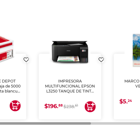
E DEPOT
IMPRESORA
MARCO 
aja de 5000
MULTIFUNCIONAL EPSON
V
lta blancura
L3250 TANQUE DE TINTA
 impresoras
(IMPRIME, COPIA Y
$5.
 Ideal para
ESCANEA)
24
$196.
88
61
lto volumen
$238.
negocios.