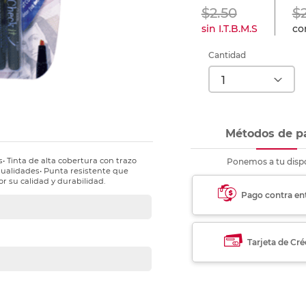
nkjet y láser
Ver más
Ver más
Ver más
Ver m
Ver m
Ver m
Ver m
$2.50
$
para carpeta
sin I.T.B.M.S
con
Ver más
Cantidad
Métodos de p
• Tinta de alta cobertura con trazo
Ponemos a tu dispo
nualidades• Punta resistente que
r su calidad y durabilidad.
Pago contra en
Tarjeta de Cré