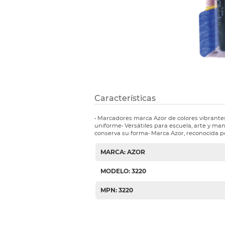
Etiquetas i
Refuerzos 
Características
• Marcadores marca Azor de colores vibrantes
uniforme• Versátiles para escuela, arte y ma
conserva su forma• Marca Azor, reconocida po
MARCA: AZOR
MODELO: 3220
MPN: 3220