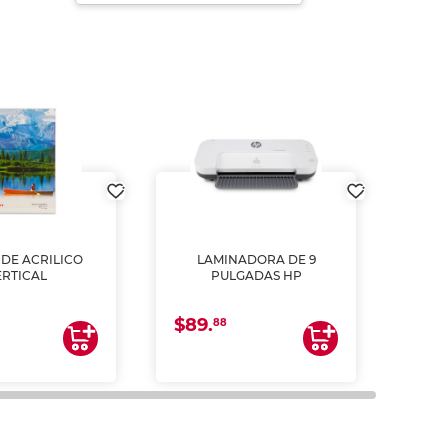
DE ACRILICO
LAMINADORA DE 9
Pap
ERTICAL
PULGADAS HP
DE
resm
b
$89.
$4.
un
88
2
impre
tinta 
y us