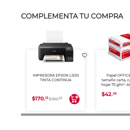
COMPLEMENTA TU COMPRA
IMPRESORA EPSON L1250
Papel OFFIC
TINTA CONTINUA
tamaño carta, c
hojas 75 g/m². A
y opacidad para
$42.
láser e inkjet.
05
$170.
13
83
$180.
impresión de a
en oficinas y 