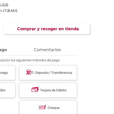
ás
ás
ás
ás
2.68
 I.T.B.M.S
Comprar y recoger en tienda
ago
Comentarios
sición los siguientes métodos de pago:
trega
Déposito / Transferencia
dito
Tarjeta de Débito
Cheque