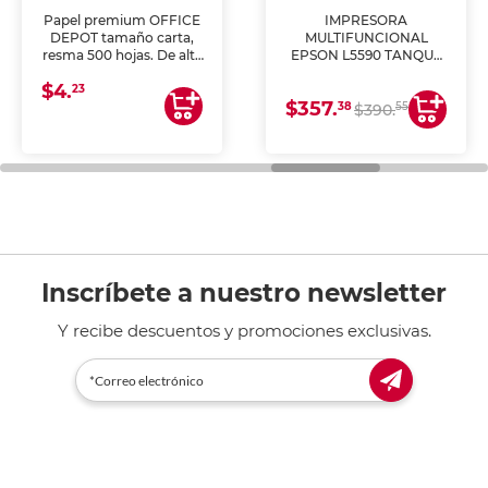
Papel premium OFFICE
IMPRESORA
DEPOT tamaño carta,
MULTIFUNCIONAL
resma 500 hojas. De alta
EPSON L5590 TANQUE
blancura y acabado
DE TINTA (IMPRIME,
$4.
uniforme, ideal para
COPIA Y ESCANEA)
23
$357.
impresoras de inyección
38
55
$390.
de tinta y láser,
fotocopiadoras y uso
general de oficina.
Inscríbete a nuestro newsletter
Y recibe descuentos y promociones exclusivas.