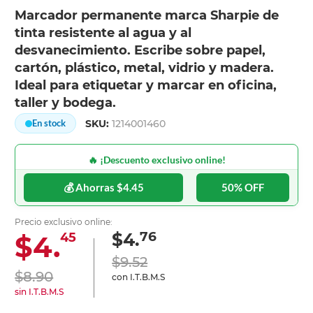
Marcador permanente marca Sharpie de
tinta resistente al agua y al
desvanecimiento. Escribe sobre papel,
cartón, plástico, metal, vidrio y madera.
Ideal para etiquetar y marcar en oficina,
taller y bodega.
SKU:
1214001460
En stock
🔥 ¡Descuento exclusivo online!
💰 Ahorras $4.45
50% OFF
Precio exclusivo online:
76
$4.
$4.
45
$9.52
$8.90
con I.T.B.M.S
sin I.T.B.M.S