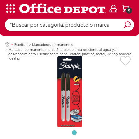
0
Ingresar Codigo Pos
Escritura
Marcadores permanentes
Marcador permanente marca Sharpie de tinta resistente al agua y al
desvanecimiento. Escribe sobre papel, cartón, plástico, metal, vidrio y madera.
Ideal para etiquetar y marcar en oficina, taller y bodega.