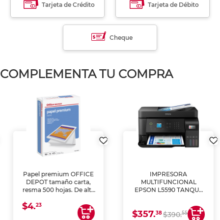
Tarjeta de Crédito
Tarjeta de Débito
Cheque
COMPLEMENTA TU COMPRA
Papel premium OFFICE
IMPRESORA
DEPOT tamaño carta,
MULTIFUNCIONAL
resma 500 hojas. De alta
EPSON L5590 TANQUE
blancura y acabado
DE TINTA (IMPRIME,
$4.
uniforme, ideal para
COPIA Y ESCANEA)
23
$357.
impresoras de inyección
38
55
$390.