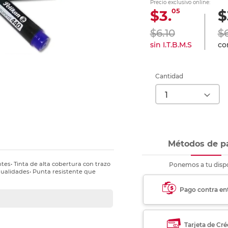
Precio exclusivo online:
nkjet y láser
Ver más
Ver más
Ver más
Ver m
Ver m
Ver m
Ver m
05
$3.
$
para carpeta
Ver más
$6.10
$
sin I.T.B.M.S
con
Cantidad
Métodos de p
tes• Tinta de alta cobertura con trazo
Ponemos a tu dispo
nualidades• Punta resistente que
Pago contra en
Tarjeta de Cré