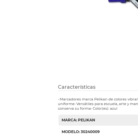
Etiquetas i
Refuerzos 
Características
• Marcadores marca Pelikan de colores vibran
uniforme• Versátiles para escuela, arte y ma
conserva su forma• Color(es): azul
MARCA: PELIKAN
MODELO: 30240009