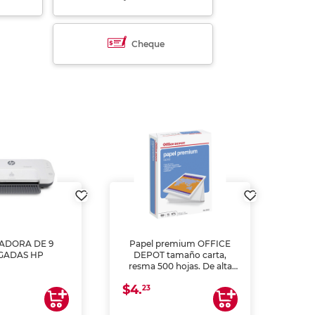
Cheque
ADORA DE 9
Papel premium OFFICE
GADAS HP
DEPOT tamaño carta,
MULT
resma 500 hojas. De alta
L55
blancura y acabado
(
$4.
uniforme, ideal para
23
$35
impresoras de inyección de
tinta y láser, fotocopiadoras