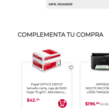
MPN: 30240009
COMPLEMENTA TU COMPRA
L1250
Papel OFFICE DEPOT
IMPRES
A
tamaño carta, caja de 5000
MULTIFUNCION
hojas 75 g/m². Alta blancura
L3250 TANQUE
y opacidad para impresoras
(IMPRIME, 
$42.
láser e inkjet. Ideal para
ESCANE
05
$196.
88
impresión de alto volumen
$238.
en oficinas y negocios.