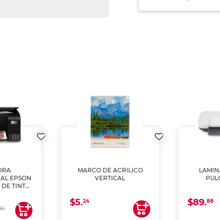
ORA
MARCO DE ACRILICO
LAMIN
AL EPSON
VERTICAL
PUL
 DE TINTA
COPIA Y
$5.
$89.
A)
24
88
61