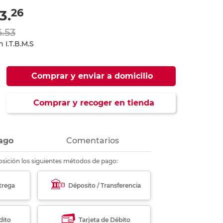
ás
ás
ás
ás
26
3.
6.53
 I.T.B.M.S
Comprar y enviar a domicilio
Comprar y recoger en tienda
ago
Comentarios
sición los siguientes métodos de pago:
trega
Déposito / Transferencia
dito
Tarjeta de Débito