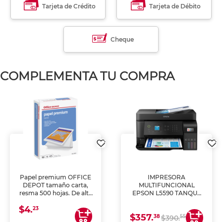
Tarjeta de Crédito
Tarjeta de Débito
Cheque
COMPLEMENTA TU COMPRA
Papel premium OFFICE
IMPRESORA
DEPOT tamaño carta,
MULTIFUNCIONAL
resma 500 hojas. De alta
EPSON L5590 TANQUE
blancura y acabado
DE TINTA (IMPRIME,
$4.
uniforme, ideal para
COPIA Y ESCANEA)
23
$357.
impresoras de inyección
38
55
$390.