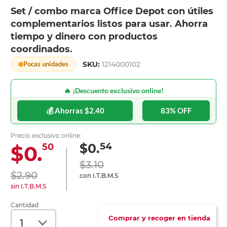
Set / combo marca Office Depot con útiles
complementarios listos para usar. Ahorra
tiempo y dinero con productos
coordinados.
SKU:
1214000102
Pocas unidades
🔥 ¡Descuento exclusivo online!
💰 Ahorras $2.40
83% OFF
Precio exclusivo online:
54
$0.
$0.
50
$3.10
$2.90
con I.T.B.M.S
sin I.T.B.M.S
Cantidad
Comprar y recoger en tienda