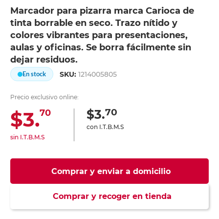
Marcador para pizarra marca Carioca de
tinta borrable en seco. Trazo nítido y
colores vibrantes para presentaciones,
aulas y oficinas. Se borra fácilmente sin
dejar residuos.
SKU:
1214005805
En stock
Precio exclusivo online:
70
$3.
$3.
70
con I.T.B.M.S
sin I.T.B.M.S
Comprar y enviar a domicilio
Comprar y recoger en tienda