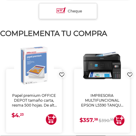
Cheque
COMPLEMENTA TU COMPRA
Papel premium OFFICE
IMPRESORA
DEPOT tamaño carta,
MULTIFUNCIONAL
resma 500 hojas. De alta
EPSON L5590 TANQUE
blancura y acabado
DE TINTA (IMPRIME,
$4.
uniforme, ideal para
COPIA Y ESCANEA)
23
$357.
impresoras de inyección
38
55
$390.
de tinta y láser,
fotocopiadoras y uso
general de oficina.