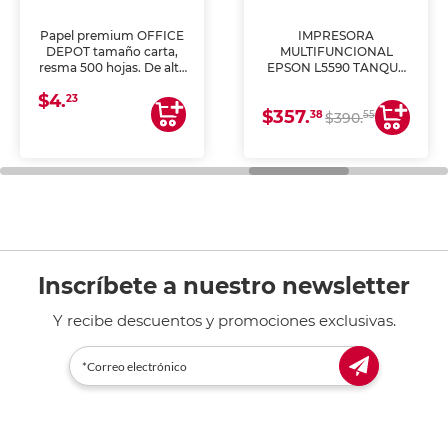
Papel premium OFFICE
IMPRESORA
DEPOT tamaño carta,
MULTIFUNCIONAL
resma 500 hojas. De alta
EPSON L5590 TANQUE
blancura y acabado
DE TINTA (IMPRIME,
$4.
uniforme, ideal para
COPIA Y ESCANEA)
23
$357.
impresoras de inyección
38
55
$390.
de tinta y láser,
fotocopiadoras y uso
general de oficina.
Inscríbete a nuestro newsletter
Y recibe descuentos y promociones exclusivas.