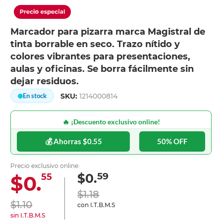
Marcador para pizarra marca Magistral de
tinta borrable en seco. Trazo nítido y
colores vibrantes para presentaciones,
aulas y oficinas. Se borra fácilmente sin
dejar residuos.
SKU:
1214000814
En stock
🔥 ¡Descuento exclusivo online!
💰 Ahorras $0.55
50% OFF
Precio exclusivo online:
59
$0.
$0.
55
$1.18
$1.10
con I.T.B.M.S
sin I.T.B.M.S