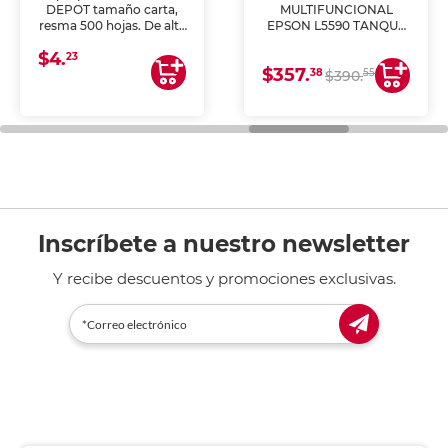
DEPOT tamaño carta,
MULTIFUNCIONAL
resma 500 hojas. De alta
EPSON L5590 TANQUE
blancura y acabado
DE TINTA (IMPRIME,
$4.
uniforme, ideal para
COPIA Y ESCANEA)
23
$357.
impresoras de inyección
38
55
$390.
de tinta y láser,
fotocopiadoras y uso
general de oficina.
Inscríbete a nuestro newsletter
Y recibe descuentos y promociones exclusivas.