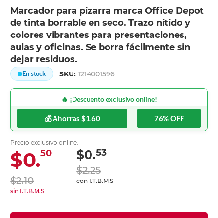
Marcador para pizarra marca Office Depot
de tinta borrable en seco. Trazo nítido y
colores vibrantes para presentaciones,
aulas y oficinas. Se borra fácilmente sin
dejar residuos.
SKU:
1214001596
En stock
🔥 ¡Descuento exclusivo online!
💰 Ahorras $1.60
76% OFF
Precio exclusivo online:
53
$0.
$0.
50
$2.25
$2.10
con I.T.B.M.S
sin I.T.B.M.S