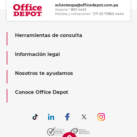
sclientespa@officedepot.com.pa
Asesoría *
800 4445
Pedidos y cotizaciones *
271 00 71/800 4444
Herramientas de consulta
Información legal
Nosotros te ayudamos
Conoce Office Depot