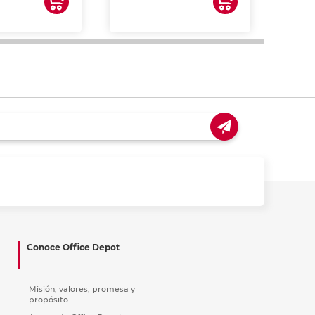
impre
tinta 
y us
Conoce Office Depot
Misión, valores, promesa y
propósito