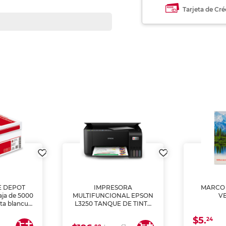
Tarjeta de Cré
E DEPOT
IMPRESORA
MARCO 
aja de 5000
MULTIFUNCIONAL EPSON
V
lta blancura
L3250 TANQUE DE TINTA
 impresoras
(IMPRIME, COPIA Y
$5.
 Ideal para
ESCANEA)
24