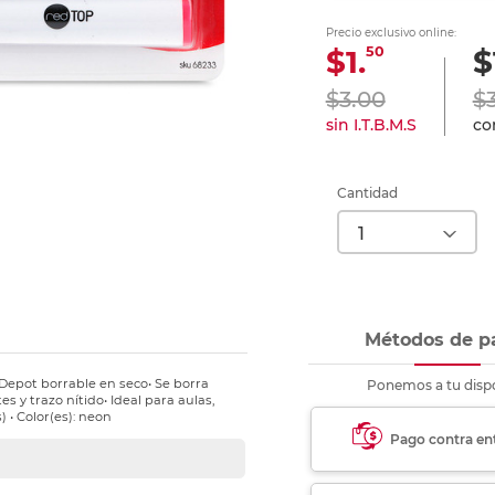
nkjet y láser
Ver más
Ver más
Ver más
Ver m
Ver m
Ver m
Ver m
Precio exclusivo online:
para carpeta
50
$1.
$
Ver más
$3.00
$3
sin I.T.B.M.S
con
Cantidad
Métodos de p
Depot borrable en seco• Se borra
Ponemos a tu dispo
es y trazo nítido• Ideal para aulas,
) • Color(es): neon
Pago contra en