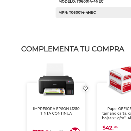
MODELO: T060014-4NEC
MPN: T060014-4NEC
COMPLEMENTA TU COMPRA
IMPRESORA EPSON L1250
Papel OFFIC
TINTA CONTINUA
tamaño carta, c
hojas 75 g/m². A
y opacidad para
$42.
láser e inkjet.
05