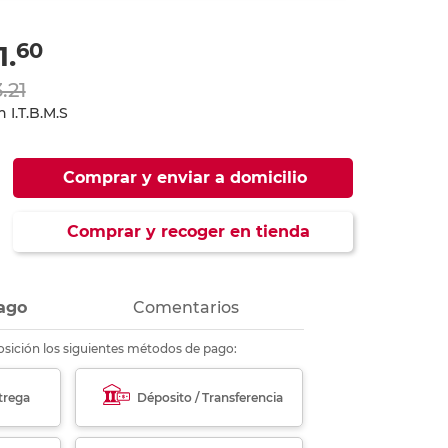
ás
ás
ás
ás
60
1.
.21
 I.T.B.M.S
Comprar y enviar a domicilio
Comprar y recoger en tienda
ago
Comentarios
sición los siguientes métodos de pago:
trega
Déposito / Transferencia