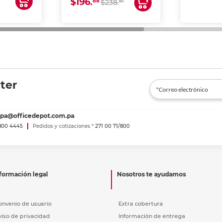
$196.
88
61
lto volumen
$238.
negocios.
ter
spa@officedepot.com.pa
800 4445
Pedidos y cotizaciones *
271 00 71/800
formación legal
Nosotros te ayudamos
onvenio de usuario
Extra cobertura
viso de privacidad
Información de entrega