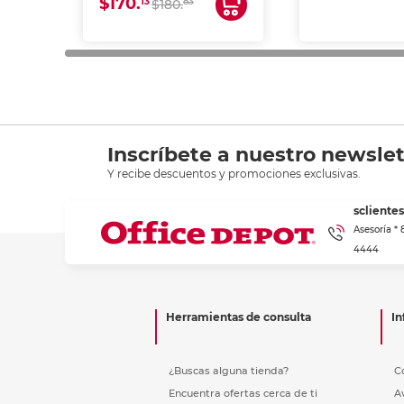
$170.
13
83
$180.
impresión de a
en oficinas y 
Inscríbete a nuestro newslet
Y recibe descuentos y promociones exclusivas.
scliente
Asesoría *
4444
Herramientas de consulta
In
¿Buscas alguna tienda?
C
Encuentra ofertas cerca de ti
A