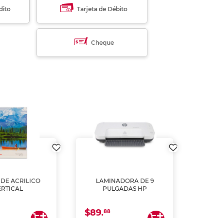
dito
Tarjeta de Débito
Cheque
DE ACRILICO
LAMINADORA DE 9
Pap
ERTICAL
PULGADAS HP
DE
resm
b
$89.
$4.
un
88
2