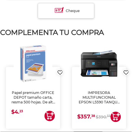
Cheque
COMPLEMENTA TU COMPRA
Papel premium OFFICE
IMPRESORA
DEPOT tamaño carta,
MULTIFUNCIONAL
resma 500 hojas. De alta
EPSON L5590 TANQUE
blancura y acabado
DE TINTA (IMPRIME,
$4.
uniforme, ideal para
COPIA Y ESCANEA)
23
$357.
impresoras de inyección
38
55
$390.
de tinta y láser,
fotocopiadoras y uso
general de oficina.