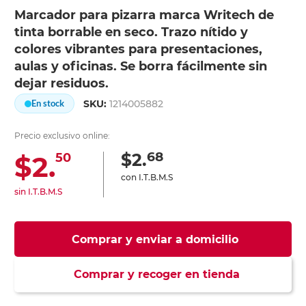
Marcador para pizarra marca Writech de
tinta borrable en seco. Trazo nítido y
colores vibrantes para presentaciones,
aulas y oficinas. Se borra fácilmente sin
dejar residuos.
SKU:
1214005882
En stock
Precio exclusivo online:
68
$2.
$2.
50
con I.T.B.M.S
sin I.T.B.M.S
Comprar y enviar a domicilio
Comprar y recoger en tienda