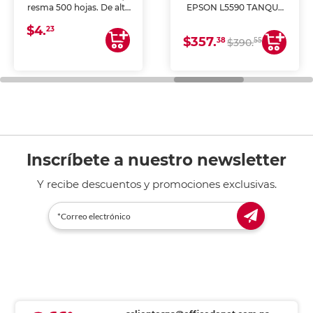
resma 500 hojas. De alta
EPSON L5590 TANQUE
blancura y acabado
DE TINTA (IMPRIME,
$4.
uniforme, ideal para
COPIA Y ESCANEA)
23
$357.
impresoras de inyección
38
55
$390.
de tinta y láser,
fotocopiadoras y uso
general de oficina.
Inscríbete a nuestro newsletter
Y recibe descuentos y promociones exclusivas.