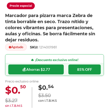
Marcador para pizarra marca Zebra de
tinta borrable en seco. Trazo nítido y
colores vibrantes para presentaciones,
aulas y oficinas. Se borra fácilmente sin
dejar residuos.
SKU:
1214001981
Agotado
🔥 ¡Descuento exclusivo online!
💰 Ahorras $2.77
85% OFF
Precio exclusivo online:
54
$0.
$0.
50
$3.50
$3.27
con I.T.B.M.S
sin I.T.B.M.S