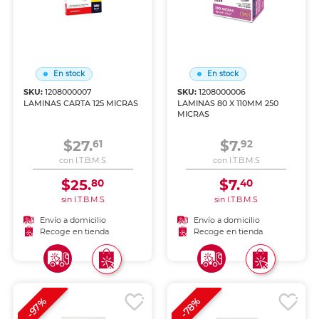
En stock
En stock
SKU:
1208000007
SKU:
1208000006
LAMINAS CARTA 125 MICRAS
LAMINAS 80 X 110MM 250
MICRAS
$27.
$7.
61
92
con I.T.B.M.S
con I.T.B.M.S
$25.
$7.
80
40
sin I.T.B.M.S
sin I.T.B.M.S
Envío a domicilio
Envío a domicilio
Recoge en tienda
Recoge en tienda
-97%
-78%