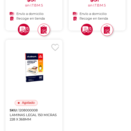
sin I.T.B.M.S
sin I.T.B.M.S
Envío a domicilio
Envío a domicilio
Recoge en tienda
Recoge en tienda
Agotado
SKU:
1208000008
LAMINAS LEGAL 150 MICRAS
228 X 368MM