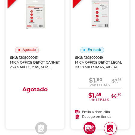
Agotado
En stock
SKU:
1208000013
SKU:
1208000019
MICA OFFICE DEPOT CARNET
MICA OFFICE DEPOT LEGAL
25U 5 MILESIMAS, SEMI
15U 8 MILESIMAS, RIGIDA
RIGIDA
$1.
60
28
$7.
con I.T.B.M.S
Agotado
$1.
49
80
$6.
sin I.T.B.M.S
Envío a domicilio
Envío a domicilio
Recoge en tienda
Recoge en tienda