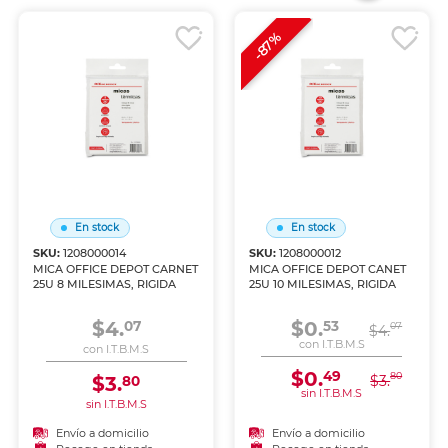
-87%
En stock
En stock
SKU:
1208000014
SKU:
1208000012
MICA OFFICE DEPOT CARNET
MICA OFFICE DEPOT CANET
25U 8 MILESIMAS, RIGIDA
25U 10 MILESIMAS, RIGIDA
$4.
$0.
07
53
07
$4.
con I.T.B.M.S
con I.T.B.M.S
$0.
49
80
$3.
$3.
80
sin I.T.B.M.S
sin I.T.B.M.S
Envío a domicilio
Envío a domicilio