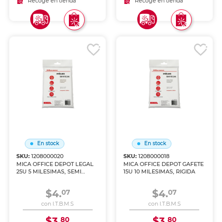
Recoge en tienda
Recoge en tienda
En stock
En stock
SKU:
1208000020
SKU:
1208000018
MICA OFFICE DEPOT LEGAL
MICA OFFICE DEPOT GAFETE
25U 5 MILESIMAS, SEMI
15U 10 MILESIMAS, RIGIDA
RIGIDA
$4.
$4.
07
07
con I.T.B.M.S
con I.T.B.M.S
$3.
$3.
80
80