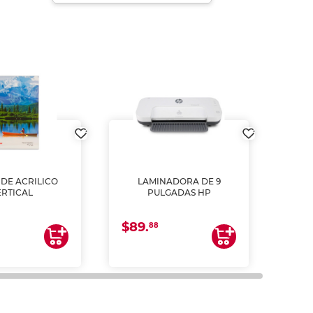
DE ACRILICO
LAMINADORA DE 9
Pap
ERTICAL
PULGADAS HP
DE
resm
b
$89.
$4.
un
88
2
impre
tinta 
y us