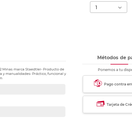
nkjet y láser
Ver más
Ver más
Ver más
Ver m
Ver m
Ver m
Ver m
para carpeta
Ver más
Métodos de p
12 Minas marca Staedtler• Producto de
Ponemos a tu dispo
ela y manualidades• Práctico, funcional y
mm
Pago contra en
Tarjeta de Cré