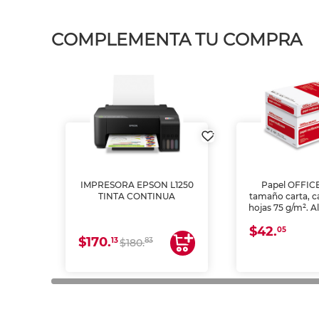
COMPLEMENTA TU COMPRA
IMPRESORA EPSON L1250
Papel OFFIC
TINTA CONTINUA
tamaño carta, c
hojas 75 g/m². A
y opacidad para
$42.
láser e inkjet.
05
$170.
13
83
$180.
impresión de a
en oficinas y 