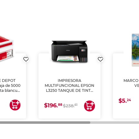
E DEPOT
IMPRESORA
MARCO 
aja de 5000
MULTIFUNCIONAL EPSON
V
lta blancura
L3250 TANQUE DE TINTA
 impresoras
(IMPRIME, COPIA Y
$5.
 Ideal para
ESCANEA)
24
$196.
88
61
lto volumen
$238.
negocios.