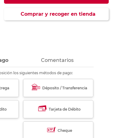
ás
ás
ás
ás
Comprar y recoger en tienda
ago
Comentarios
sición los siguientes métodos de pago:
trega
Déposito / Transferencia
dito
Tarjeta de Débito
Cheque