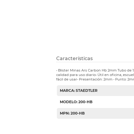
Etiquetas i
Refuerzos 
Características
• Blister Minas Ars Carbon Hb 2mm Tubo de 
calidad para uso diario• Útil en oficina, escu
fácil de usar• Presentación: 2mm • Punto: 2
MARCA: STAEDTLER
MODELO: 200-HB
MPN: 200-HB